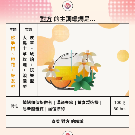
對方
的主調蠟燭是...
主調
次調
佛手柑、橙花－好友型
大馬士革玫瑰
皮革、琥珀
－
－
玩樂型
浪漫型
情緒價值提供者
｜
溝通專家
｜
驚喜製造機
｜
100 g

特性
易暈船體質
｜
滿懂撩的
80 hrs
查看
對方
的解說