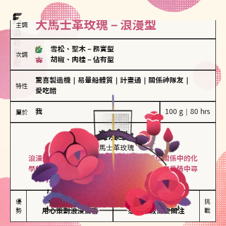
大馬士革玫瑰－浪漫型
主調
雪松、聖木
－
務實型
次調
胡椒、肉桂
－
佔有型
驚喜製造機
｜
易暈船體質
｜
計畫通
｜
關係神隊友
｜
特性
愛吃醋
我
100 g｜80 hrs
屬於
浪漫型
大馬士革玫瑰
浪漫型的人以激情與性吸引力為基礎，深信關係中的化
學效應，認為每次相遇都是命中註定。傾向在愛情中尋
找火花，經常表達對另一半的愛意和讚美。
保持戀愛新鮮感

情緒起伏較大

優
挑
勢
用心策劃浪漫驚喜
感情中較需要關注
戰