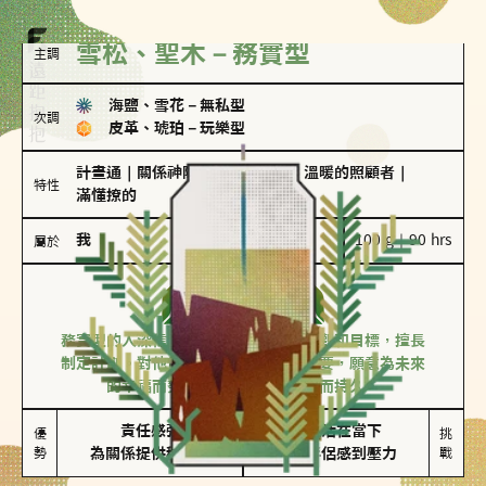
雪松、聖木－務實型
主調
海鹽、雪花
－
無私型
次調
皮革、琥珀
－
玩樂型
計畫通
｜
關係神隊友
｜
聖母情節
｜
溫暖的照顧者
｜
特性
滿懂撩的
我
100 g｜90 hrs
屬於
務實型
雪松、聖木
務實型的人深信愛情立基於共同的價值觀和目標，擅長
制定計劃。對他們來說，感情穩定最重要，願意為未來
的幸福而努力，讓愛情變得踏實而持久。
責任感強

較難活在當下

優
挑
勢
為關係提供穩定度
易讓伴侶感到壓力
戰