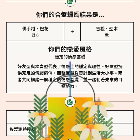
你們的合盤蠟燭結果是...
佛手柑、橙花
雪松、聖木
＋
對方
我
你們的戀愛風格
穩定的情感基礎
好友型與務實型代表了情感上的穩定與理性。好友型提
供充足的情緒價值，而務實型負責計劃生活大小事。兩
者共同構建一個穩定的情感基礎，並一起朝著未來的目
標努力。
儲存我的結果圖
複製測驗連結
查看香氛類型全解析 >>>