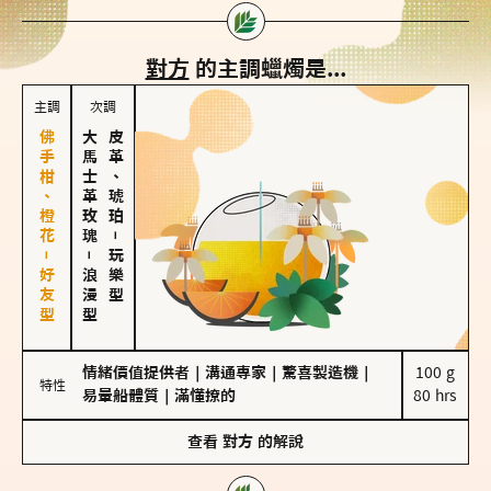
對方
的主調蠟燭是...
主調
次調
佛手柑、橙花－好友型
大馬士革玫瑰
皮革、琥珀
－
－
玩樂型
浪漫型
情緒價值提供者
｜
溝通專家
｜
驚喜製造機
｜
100 g

特性
易暈船體質
｜
滿懂撩的
80 hrs
查看
對方
的解說