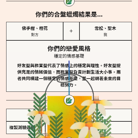
你們的合盤蠟燭結果是...
佛手柑、橙花
雪松、聖木
＋
對方
我
你們的戀愛風格
穩定的情感基礎
好友型與務實型代表了情感上的穩定與理性。好友型提
供充足的情緒價值，而務實型負責計劃生活大小事。兩
者共同構建一個穩定的情感基礎，並一起朝著未來的目
標努力。
儲存我的結果圖
複製測驗連結
查看香氛類型全解析 >>>