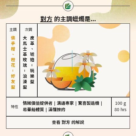
對方
的主調蠟燭是...
主調
次調
佛手柑、橙花－好友型
大馬士革玫瑰
皮革、琥珀
－
－
玩樂型
浪漫型
情緒價值提供者
｜
溝通專家
｜
驚喜製造機
｜
100 g

特性
易暈船體質
｜
滿懂撩的
80 hrs
查看
對方
的解說