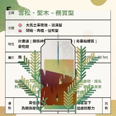
雪松、聖木－務實型
主調
大馬士革玫瑰
－
浪漫型
次調
胡椒、肉桂
－
佔有型
計畫通
｜
關係神隊友
｜
驚喜製造機
｜
易暈船體質
｜
特性
愛吃醋
我
100 g｜80 hrs
屬於
務實型
雪松、聖木
務實型的人深信愛情立基於共同的價值觀和目標，擅長
制定計劃。對他們來說，感情穩定最重要，願意為未來
的幸福而努力，讓愛情變得踏實而持久。
責任感強

較難活在當下

優
挑
勢
為關係提供穩定度
易讓伴侶感到壓力
戰