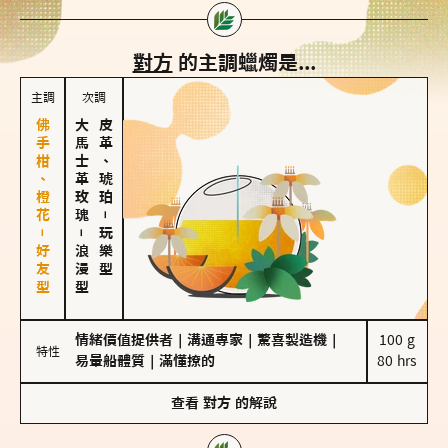
對方
的主調蠟燭是...
主調
次調
佛手柑、橙花－好友型
大馬士革玫瑰
皮革、琥珀
－
－
玩樂型
浪漫型
情緒價值提供者
｜
溝通專家
｜
驚喜製造機
｜
100 g

特性
易暈船體質
｜
滿懂撩的
80 hrs
查看
對方
的解說