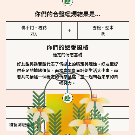
你們的合盤蠟燭結果是...
佛手柑、橙花
雪松、聖木
＋
對方
我
你們的戀愛風格
穩定的情感基礎
好友型與務實型代表了情感上的穩定與理性。好友型提
供充足的情緒價值，而務實型負責計劃生活大小事。兩
者共同構建一個穩定的情感基礎，並一起朝著未來的目
標努力。
儲存我的結果圖
複製測驗連結
查看香氛類型全解析 >>>