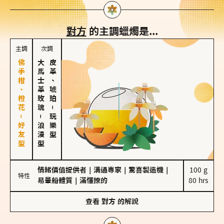
對方
的主調蠟燭是...
主調
次調
佛手柑、橙花－好友型
大馬士革玫瑰
皮革、琥珀
－
－
玩樂型
浪漫型
情緒價值提供者
｜
溝通專家
｜
驚喜製造機
｜
100 g

特性
易暈船體質
｜
滿懂撩的
80 hrs
查看
對方
的解說