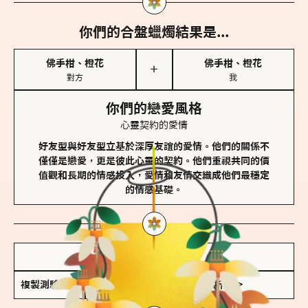
你們的合盤蠟燭結果是...
佛手柑、橙花
佛手柑、橙花
＋
對方
我
你們的戀愛風格
心靈契約的愛情
好友型與好友型立基於深厚友誼的愛情。他們的關係不
僅僅是戀愛，更是彼此心靈的契約。他們重視共同的價
值觀和長期的情感投入，愛情和友情交織成他們最穩定
的情感基礎。
儲存我的結果圖
複製測驗連結
查看香氛類型全解析 >>>