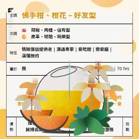
佛手柑、橙花－好友型
主調
胡椒、肉桂
－
佔有型
次調
皮革、琥珀
－
玩樂型
情緒價值提供者
｜
溝通專家
｜
愛吃醋
｜
戀愛腦
｜
特性
滿懂撩的
我
100 g｜70 hrs
屬於
好友型
佛手柑、橙花
好友型的人喜歡分享生活中的點滴，重視與伴侶之間的
友誼和信任，穩定感是重要的關鍵詞。對他們來說，愛
情是心靈深處的共鳴和理解。
擅長聆聽與溝通

不喜歡變化

優
挑
勢
維持長期穩定關係
缺乏關係中的激情
戰