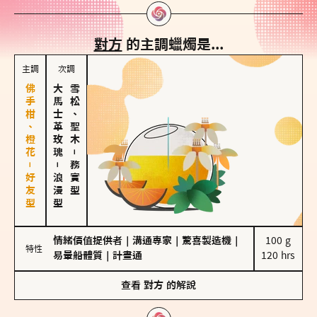
對方
的主調蠟燭是...
主調
次調
佛手柑、橙花－好友型
大馬士革玫瑰
雪松、聖木
－
－
務實型
浪漫型
情緒價值提供者
｜
溝通專家
｜
驚喜製造機
｜
100 g

特性
易暈船體質
｜
計畫通
120 hrs
查看
對方
的解說