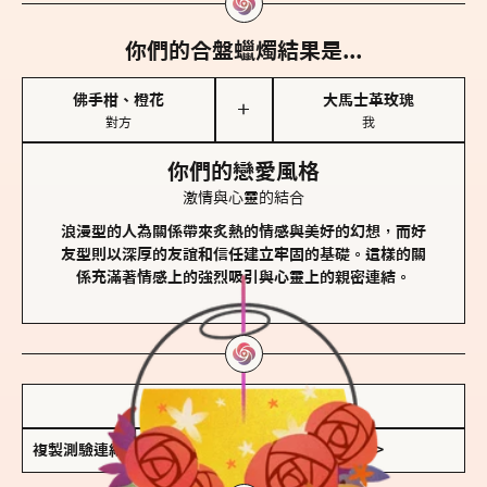
你們的合盤蠟燭結果是...
佛手柑、橙花
大馬士革玫瑰
＋
對方
我
你們的戀愛風格
激情與心靈的結合
浪漫型的人為關係帶來炙熱的情感與美好的幻想，而好
友型則以深厚的友誼和信任建立牢固的基礎。這樣的關
係充滿著情感上的強烈吸引與心靈上的親密連結。
儲存我的結果圖
複製測驗連結
查看香氛類型全解析 >>>