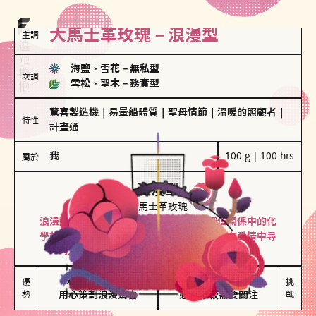
大馬士革玫瑰－浪漫型
主調
海鹽、雪花
－
無私型
次調
雪松、聖木
－
務實型
驚喜製造機
｜
易暈船體質
｜
聖母情節
｜
溫暖的照顧者
｜
特性
計畫通
我
100 g｜100 hrs
屬於
浪漫型
大馬士革玫瑰
浪漫型的人以激情與性吸引力為基礎，深信關係中的化
學效應，認為每次相遇都是命中註定。傾向在愛情中尋
找火花，經常表達對另一半的愛意和讚美。
保持戀愛新鮮感

情緒起伏較大

優
挑
勢
用心策劃浪漫驚喜
感情中較需要關注
戰