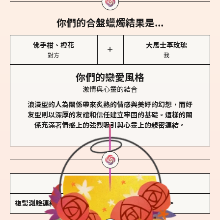
你們的合盤蠟燭結果是...
佛手柑、橙花
大馬士革玫瑰
＋
對方
我
你們的戀愛風格
激情與心靈的結合
浪漫型的人為關係帶來炙熱的情感與美好的幻想，而好
友型則以深厚的友誼和信任建立牢固的基礎。這樣的關
係充滿著情感上的強烈吸引與心靈上的親密連結。
儲存我的結果圖
複製測驗連結
查看香氛類型全解析 >>>