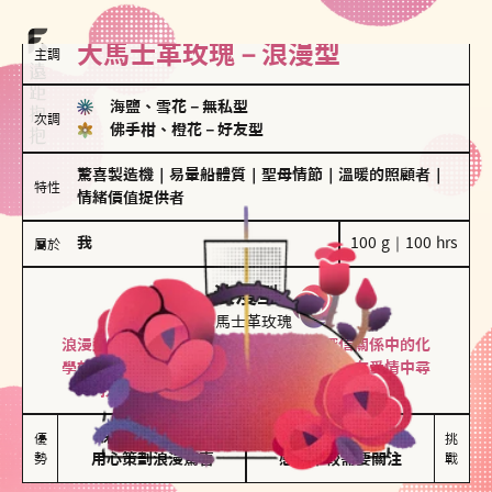
大馬士革玫瑰－浪漫型
主調
海鹽、雪花
－
無私型
次調
佛手柑、橙花
－
好友型
驚喜製造機
｜
易暈船體質
｜
聖母情節
｜
溫暖的照顧者
｜
特性
情緒價值提供者
我
100 g｜100 hrs
屬於
浪漫型
大馬士革玫瑰
浪漫型的人以激情與性吸引力為基礎，深信關係中的化
學效應，認為每次相遇都是命中註定。傾向在愛情中尋
找火花，經常表達對另一半的愛意和讚美。
保持戀愛新鮮感

情緒起伏較大

優
挑
勢
用心策劃浪漫驚喜
感情中較需要關注
戰