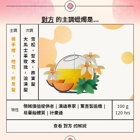
對方
的主調蠟燭是...
主調
次調
佛手柑、橙花－好友型
大馬士革玫瑰
雪松、聖木
－
－
務實型
浪漫型
情緒價值提供者
｜
溝通專家
｜
驚喜製造機
｜
100 g

特性
易暈船體質
｜
計畫通
120 hrs
查看
對方
的解說