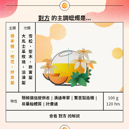
對方
的主調蠟燭是...
主調
次調
佛手柑、橙花－好友型
大馬士革玫瑰
雪松、聖木
－
－
務實型
浪漫型
情緒價值提供者
｜
溝通專家
｜
驚喜製造機
｜
100 g

特性
易暈船體質
｜
計畫通
120 hrs
查看
對方
的解說