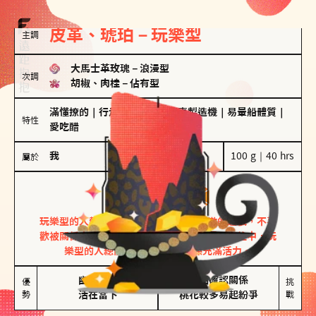
皮革、琥珀－玩樂型
主調
大馬士革玫瑰
－
浪漫型
次調
胡椒、肉桂
－
佔有型
滿懂撩的
｜
行走的發電機
｜
驚喜製造機
｜
易暈船體質
｜
特性
愛吃醋
我
100 g｜40 hrs
屬於
玩樂型
皮革、琥珀
玩樂型的人熱情洋溢，視戀愛為一場刺激的遊戲，不喜
歡被關係中的限制綑綁。無論是約會中還是交往中，玩
樂型的人總能帶來樂趣，讓關係充滿活力。
幽默風趣

害怕確認關係

優
挑
勢
活在當下
桃花較多易起紛爭
戰