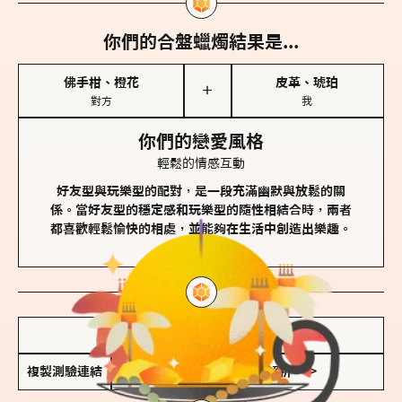
你們的合盤蠟燭結果是...
佛手柑、橙花
皮革、琥珀
＋
對方
我
你們的戀愛風格
輕鬆的情感互動
好友型與玩樂型的配對，是一段充滿幽默與放鬆的關
係。當好友型的穩定感和玩樂型的隨性相結合時，兩者
都喜歡輕鬆愉快的相處，並能夠在生活中創造出樂趣。
儲存我的結果圖
複製測驗連結
查看香氛類型全解析 >>>