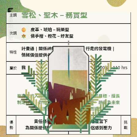
雪松、聖木－務實型
主調
皮革、琥珀
－
玩樂型
次調
佛手柑、橙花
－
好友型
計畫通
｜
關係神隊友
｜
滿懂撩的
｜
行走的發電機
｜
特性
情緒價值提供者
我
100 g｜110 hrs
屬於
務實型
雪松、聖木
務實型的人深信愛情立基於共同的價值觀和目標，擅長
制定計劃。對他們來說，感情穩定最重要，願意為未來
的幸福而努力，讓愛情變得踏實而持久。
責任感強

較難活在當下

優
挑
勢
為關係提供穩定度
易讓伴侶感到壓力
戰