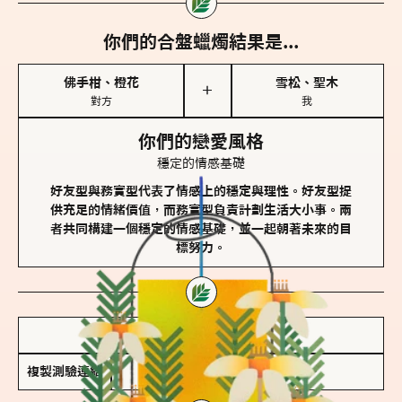
你們的合盤蠟燭結果是...
佛手柑、橙花
雪松、聖木
＋
對方
我
你們的戀愛風格
穩定的情感基礎
好友型與務實型代表了情感上的穩定與理性。好友型提
供充足的情緒價值，而務實型負責計劃生活大小事。兩
者共同構建一個穩定的情感基礎，並一起朝著未來的目
標努力。
儲存我的結果圖
複製測驗連結
查看香氛類型全解析 >>>