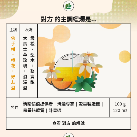
對方
的主調蠟燭是...
主調
次調
佛手柑、橙花－好友型
大馬士革玫瑰
雪松、聖木
－
－
務實型
浪漫型
情緒價值提供者
｜
溝通專家
｜
驚喜製造機
｜
100 g

特性
易暈船體質
｜
計畫通
120 hrs
查看
對方
的解說