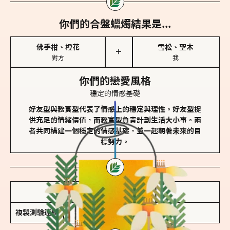
你們的合盤蠟燭結果是...
佛手柑、橙花
雪松、聖木
＋
對方
我
你們的戀愛風格
穩定的情感基礎
好友型與務實型代表了情感上的穩定與理性。好友型提
供充足的情緒價值，而務實型負責計劃生活大小事。兩
者共同構建一個穩定的情感基礎，並一起朝著未來的目
標努力。
儲存我的結果圖
複製測驗連結
查看香氛類型全解析 >>>