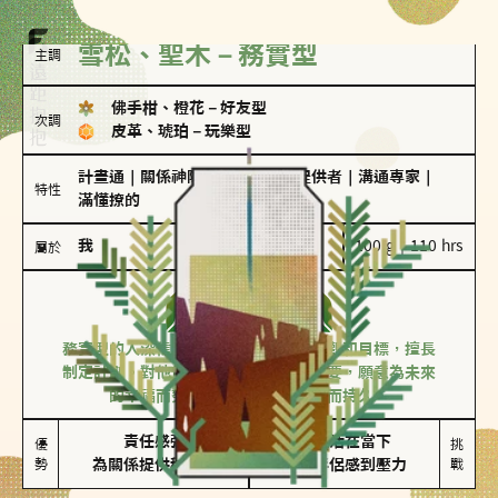
雪松、聖木－務實型
主調
佛手柑、橙花
－
好友型
次調
皮革、琥珀
－
玩樂型
計畫通
｜
關係神隊友
｜
情緒價值提供者
｜
溝通專家
｜
特性
滿懂撩的
我
100 g｜110 hrs
屬於
務實型
雪松、聖木
務實型的人深信愛情立基於共同的價值觀和目標，擅長
制定計劃。對他們來說，感情穩定最重要，願意為未來
的幸福而努力，讓愛情變得踏實而持久。
責任感強

較難活在當下

優
挑
勢
為關係提供穩定度
易讓伴侶感到壓力
戰