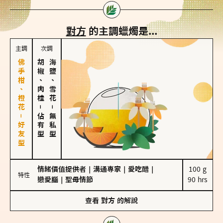
對方
的主調蠟燭是...
主調
次調
佛手柑、橙花－好友型
胡椒、肉桂
海鹽、雪花
－
－
佔有型
無私型
情緒價值提供者
｜
溝通專家
｜
愛吃醋
｜
100 g

特性
戀愛腦
｜
聖母情節
90 hrs
查看
對方
的解說