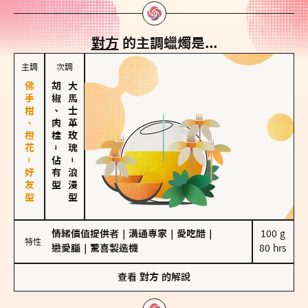
對方
的主調蠟燭是...
主調
次調
佛手柑、橙花－好友型
胡椒、肉桂
大馬士革玫瑰
－
佔有型
－
浪漫型
情緒價值提供者
｜
溝通專家
｜
愛吃醋
｜
100 g

特性
戀愛腦
｜
驚喜製造機
80 hrs
查看
對方
的解說