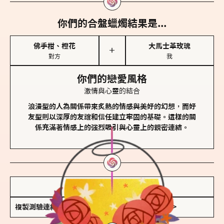
你們的合盤蠟燭結果是...
佛手柑、橙花
大馬士革玫瑰
＋
對方
我
你們的戀愛風格
激情與心靈的結合
浪漫型的人為關係帶來炙熱的情感與美好的幻想，而好
友型則以深厚的友誼和信任建立牢固的基礎。這樣的關
係充滿著情感上的強烈吸引與心靈上的親密連結。
儲存我的結果圖
複製測驗連結
查看香氛類型全解析 >>>