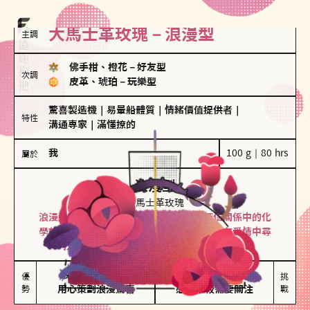
大馬士革玫瑰－浪漫型
主調
佛手柑、橙花
－
好友型
次調
皮革、琥珀
－
玩樂型
驚喜製造機
｜
易暈船體質
｜
情緒價值提供者
｜
特性
溝通專家
｜
滿懂撩的
我
100 g｜80 hrs
屬於
浪漫型
大馬士革玫瑰
浪漫型的人以激情與性吸引力為基礎，深信關係中的化
學效應，認為每次相遇都是命中註定。傾向在愛情中尋
找火花，經常表達對另一半的愛意和讚美。
保持戀愛新鮮感

情緒起伏較大

優
挑
勢
用心策劃浪漫驚喜
感情中較需要關注
戰