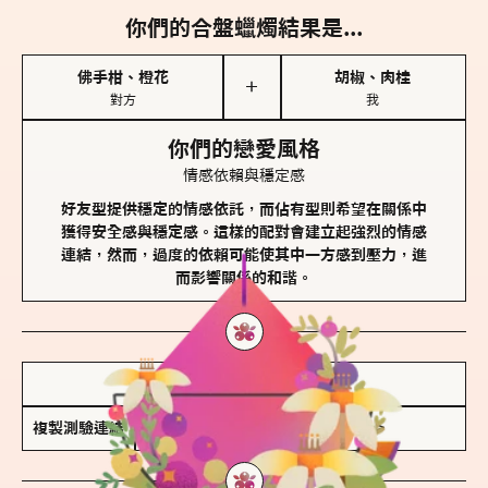
你們的合盤蠟燭結果是...
佛手柑、橙花
胡椒、肉桂
＋
對方
我
你們的戀愛風格
情感依賴與穩定感
好友型提供穩定的情感依託，而佔有型則希望在關係中
獲得安全感與穩定感。這樣的配對會建立起強烈的情感
連結，然而，過度的依賴可能使其中一方感到壓力，進
而影響關係的和諧。
儲存我的結果圖
複製測驗連結
查看香氛類型全解析 >>>