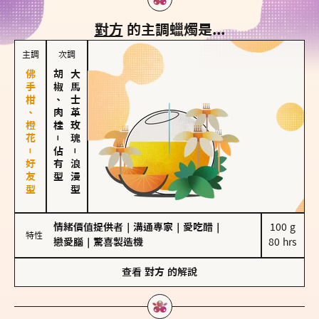
對方
的主調蠟燭是...
主調
次調
佛手柑、橙花－好友型
胡椒、肉桂
大馬士革玫瑰
－
佔有型
－
浪漫型
情緒價值提供者
｜
溝通專家
｜
愛吃醋
｜
100 g

特性
戀愛腦
｜
驚喜製造機
80 hrs
查看
對方
的解說