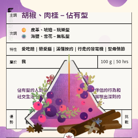
胡椒、肉桂－佔有型
主調
皮革、琥珀
－
玩樂型
次調
海鹽、雪花
－
無私型
愛吃醋
｜
戀愛腦
｜
滿懂撩的
｜
行走的發電機
｜
聖母情節
特性
我
100 g｜50 hrs
屬於
佔有型
胡椒、肉桂
佔有型的人對愛情有強烈的保護欲，對於伴侶的行為和
社交生活十分敏感、容易吃醋。在關係中展現出深刻的
投入和激情，但也可能讓人感到窒息。
能建立緊密關係

嫉妒心較強

優
挑
勢
積極維繫關係熱度
可能出現控制欲
戰