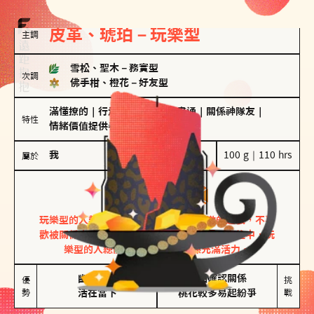
皮革、琥珀－玩樂型
主調
雪松、聖木
－
務實型
次調
佛手柑、橙花
－
好友型
滿懂撩的
｜
行走的發電機
｜
計畫通
｜
關係神隊友
｜
特性
情緒價值提供者
我
100 g｜110 hrs
屬於
玩樂型
皮革、琥珀
玩樂型的人熱情洋溢，視戀愛為一場刺激的遊戲，不喜
歡被關係中的限制綑綁。無論是約會中還是交往中，玩
樂型的人總能帶來樂趣，讓關係充滿活力。
幽默風趣

害怕確認關係

優
挑
勢
活在當下
桃花較多易起紛爭
戰