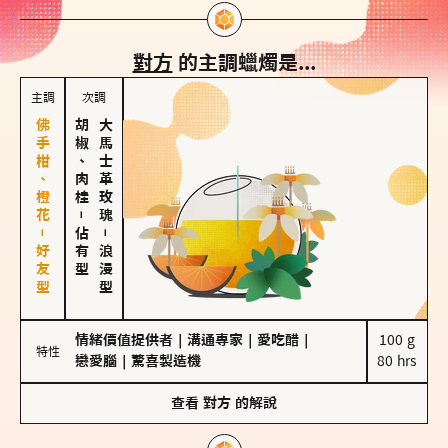
對方
的主調蠟燭是...
主調
次調
佛手柑、橙花－好友型
胡椒、肉桂
大馬士革玫瑰
－
佔有型
－
浪漫型
情緒價值提供者
｜
溝通專家
｜
愛吃醋
｜
100 g

特性
戀愛腦
｜
驚喜製造機
80 hrs
查看
對方
的解說