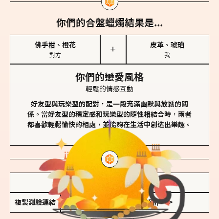
你們的合盤蠟燭結果是...
佛手柑、橙花
皮革、琥珀
＋
對方
我
你們的戀愛風格
輕鬆的情感互動
好友型與玩樂型的配對，是一段充滿幽默與放鬆的關
係。當好友型的穩定感和玩樂型的隨性相結合時，兩者
都喜歡輕鬆愉快的相處，並能夠在生活中創造出樂趣。
儲存我的結果圖
複製測驗連結
查看香氛類型全解析 >>>