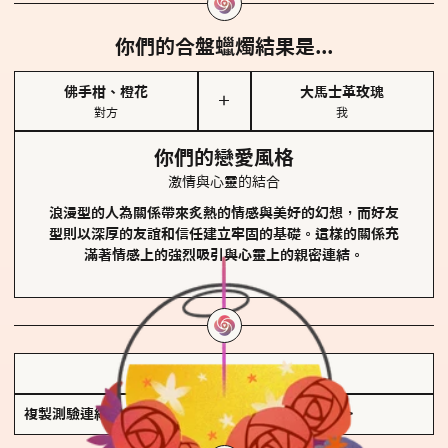
你們的合盤蠟燭結果是...
佛手柑、橙花
大馬士革玫瑰
＋
對方
我
你們的戀愛風格
激情與心靈的結合
浪漫型的人為關係帶來炙熱的情感與美好的幻想，而好友
型則以深厚的友誼和信任建立牢固的基礎。這樣的關係充
滿著情感上的強烈吸引與心靈上的親密連結。
儲存我的結果圖
複製測驗連結
查看香氛類型全解析 >>>