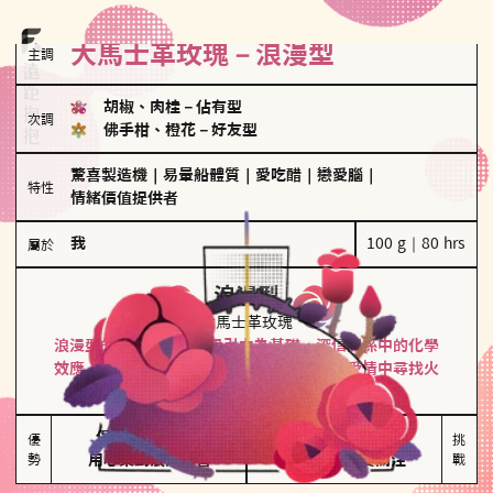
大馬士革玫瑰－浪漫型
主調
胡椒、肉桂
－
佔有型
次調
佛手柑、橙花
－
好友型
驚喜製造機
｜
易暈船體質
｜
愛吃醋
｜
戀愛腦
｜
特性
情緒價值提供者
我
100 g｜80 hrs
屬於
浪漫型
大馬士革玫瑰
浪漫型的人以激情與性吸引力為基礎，深信關係中的化學
效應，認為每次相遇都是命中註定。傾向在愛情中尋找火
花，經常表達對另一半的愛意和讚美。
保持戀愛新鮮感

情緒起伏較大

優
挑
勢
用心策劃浪漫驚喜
感情中較需要關注
戰