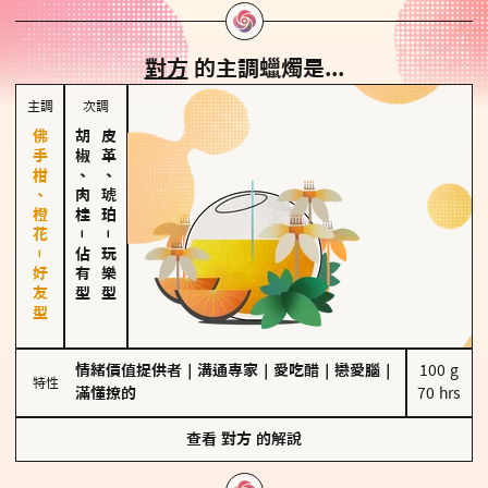
對方
的主調蠟燭是...
主調
次調
佛手柑、橙花－好友型
胡椒、肉桂
皮革、琥珀
－
－
佔有型
玩樂型
情緒價值提供者
｜
溝通專家
｜
愛吃醋
｜
戀愛腦
｜
100 g

特性
滿懂撩的
70 hrs
查看
對方
的解說