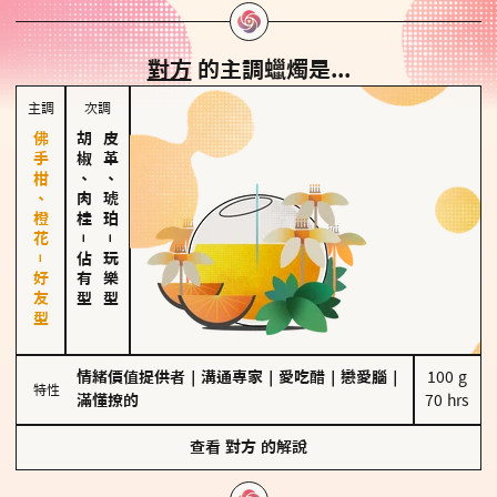
對方
的主調蠟燭是...
主調
次調
佛手柑、橙花－好友型
胡椒、肉桂
皮革、琥珀
－
－
佔有型
玩樂型
情緒價值提供者
｜
溝通專家
｜
愛吃醋
｜
戀愛腦
｜
100 g

特性
滿懂撩的
70 hrs
查看
對方
的解說