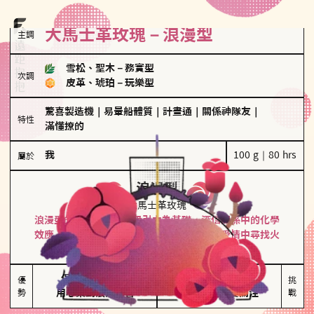
大馬士革玫瑰－浪漫型
主調
雪松、聖木
－
務實型
次調
皮革、琥珀
－
玩樂型
驚喜製造機
｜
易暈船體質
｜
計畫通
｜
關係神隊友
｜
特性
滿懂撩的
我
100 g｜80 hrs
屬於
浪漫型
大馬士革玫瑰
浪漫型的人以激情與性吸引力為基礎，深信關係中的化學
效應，認為每次相遇都是命中註定。傾向在愛情中尋找火
花，經常表達對另一半的愛意和讚美。
保持戀愛新鮮感

情緒起伏較大

優
挑
勢
用心策劃浪漫驚喜
感情中較需要關注
戰