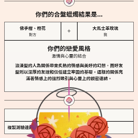
你們的合盤蠟燭結果是...
佛手柑、橙花
大馬士革玫瑰
＋
對方
我
你們的戀愛風格
激情與心靈的結合
浪漫型的人為關係帶來炙熱的情感與美好的幻想，而好友
型則以深厚的友誼和信任建立牢固的基礎。這樣的關係充
滿著情感上的強烈吸引與心靈上的親密連結。
儲存我的結果圖
複製測驗連結
查看香氛類型全解析 >>>