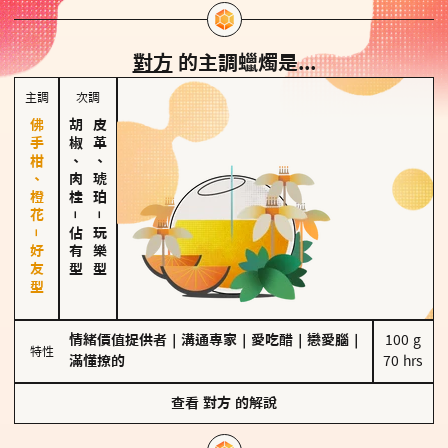
對方
的主調蠟燭是...
主調
次調
佛手柑、橙花－好友型
胡椒、肉桂
皮革、琥珀
－
－
佔有型
玩樂型
情緒價值提供者
｜
溝通專家
｜
愛吃醋
｜
戀愛腦
｜
100 g

特性
滿懂撩的
70 hrs
查看
對方
的解說