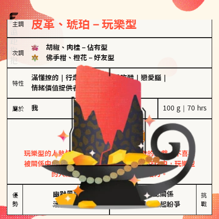
皮革、琥珀－玩樂型
主調
胡椒、肉桂
－
佔有型
次調
佛手柑、橙花
－
好友型
滿懂撩的
｜
行走的發電機
｜
愛吃醋
｜
戀愛腦
｜
特性
情緒價值提供者
我
100 g｜70 hrs
屬於
玩樂型
皮革、琥珀
玩樂型的人熱情洋溢，視戀愛為一場刺激的遊戲，不喜歡
被關係中的限制綑綁。無論是約會中還是交往中，玩樂型
的人總能帶來樂趣，讓關係充滿活力。
幽默風趣

害怕確認關係

優
挑
勢
活在當下
桃花較多易起紛爭
戰