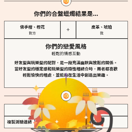
你們的合盤蠟燭結果是...
佛手柑、橙花
皮革、琥珀
＋
對方
我
你們的戀愛風格
輕鬆的情感互動
好友型與玩樂型的配對，是一段充滿幽默與放鬆的關係。
當好友型的穩定感和玩樂型的隨性相結合時，兩者都喜歡
輕鬆愉快的相處，並能夠在生活中創造出樂趣。
儲存我的結果圖
複製測驗連結
查看香氛類型全解析 >>>