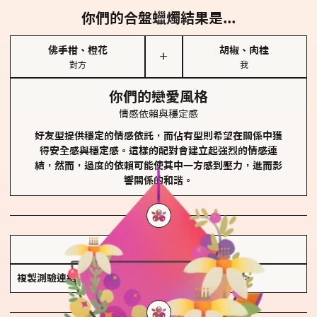
你們的合盤蠟燭結果是...
佛手柑、橙花
胡椒、肉桂
＋
對方
我
你們的戀愛風格
情感依賴與穩定感
好友型提供穩定的情感依託，而佔有型則希望在關係中獲
得安全感與穩定感。這樣的配對會建立起強烈的情感連
結，然而，過度的依賴可能使其中一方感到壓力，進而影
響關係的和諧。
儲存我的結果圖
複製測驗連結
查看香氛類型全解析 >>>