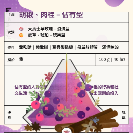
胡椒、肉桂－佔有型
主調
大馬士革玫瑰
－
浪漫型
次調
皮革、琥珀
－
玩樂型
愛吃醋
｜
戀愛腦
｜
驚喜製造機
｜
易暈船體質
｜
滿懂撩的
特性
我
100 g｜40 hrs
屬於
佔有型
胡椒、肉桂
佔有型的人對愛情有強烈的保護欲，對於伴侶的行為和社
交生活十分敏感、容易吃醋。在關係中展現出深刻的投入
和激情，但也可能讓人感到窒息。
能建立緊密關係

嫉妒心較強

優
挑
勢
積極維繫關係熱度
可能出現控制欲
戰