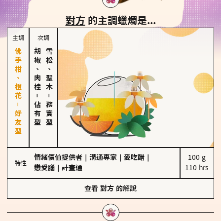
對方
的主調蠟燭是...
主調
次調
佛手柑、橙花－好友型
胡椒、肉桂
雪松、聖木
－
－
佔有型
務實型
情緒價值提供者
｜
溝通專家
｜
愛吃醋
｜
100 g

特性
戀愛腦
｜
計畫通
110 hrs
查看
對方
的解說