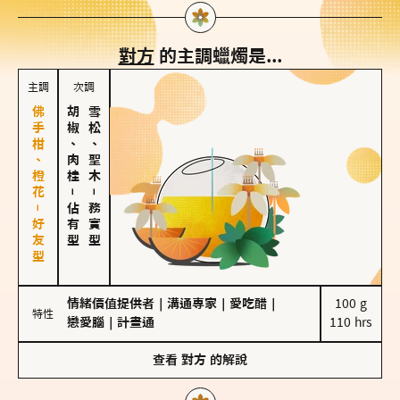
對方
的主調蠟燭是...
主調
次調
佛手柑、橙花－好友型
胡椒、肉桂
雪松、聖木
－
－
佔有型
務實型
情緒價值提供者
｜
溝通專家
｜
愛吃醋
｜
100 g

特性
戀愛腦
｜
計畫通
110 hrs
查看
對方
的解說