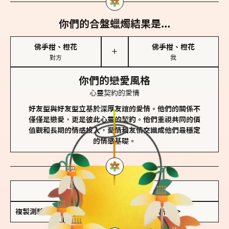
你們的合盤蠟燭結果是...
佛手柑、橙花
佛手柑、橙花
＋
對方
我
你們的戀愛風格
心靈契約的愛情
好友型與好友型立基於深厚友誼的愛情。他們的關係不
僅僅是戀愛，更是彼此心靈的契約。他們重視共同的價
值觀和長期的情感投入，愛情和友情交織成他們最穩定
的情感基礎。
儲存我的結果圖
複製測驗連結
查看香氛類型全解析 >>>