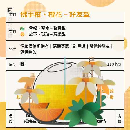
佛手柑、橙花－好友型
主調
雪松、聖木
－
務實型
次調
皮革、琥珀
－
玩樂型
情緒價值提供者
｜
溝通專家
｜
計畫通
｜
關係神隊友
｜
特性
滿懂撩的
我
100 g｜110 hrs
屬於
好友型
佛手柑、橙花
好友型的人喜歡分享生活中的點滴，重視與伴侶之間的
友誼和信任，穩定感是重要的關鍵詞。對他們來說，愛
情是心靈深處的共鳴和理解。
擅長聆聽與溝通

不喜歡變化

優
挑
勢
維持長期穩定關係
缺乏關係中的激情
戰