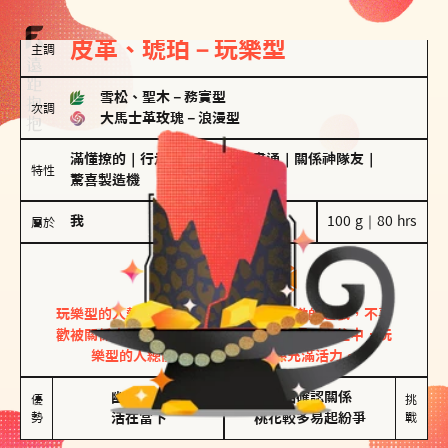
皮革、琥珀－玩樂型
主調
雪松、聖木
－
務實型
次調
大馬士革玫瑰
－
浪漫型
滿懂撩的
｜
行走的發電機
｜
計畫通
｜
關係神隊友
｜
特性
驚喜製造機
我
100 g｜80 hrs
屬於
玩樂型
皮革、琥珀
玩樂型的人熱情洋溢，視戀愛為一場刺激的遊戲，不喜
歡被關係中的限制綑綁。無論是約會中還是交往中，玩
樂型的人總能帶來樂趣，讓關係充滿活力。
幽默風趣

害怕確認關係

優
挑
勢
活在當下
桃花較多易起紛爭
戰