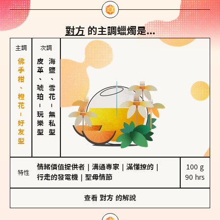
對方
的主調蠟燭是...
主調
次調
佛手柑、橙花－好友型
皮革、琥珀
海鹽、雪花
－
－
玩樂型
無私型
情緒價值提供者
｜
溝通專家
｜
滿懂撩的
｜
100 g

特性
行走的發電機
｜
聖母情節
90 hrs
查看
對方
的解說