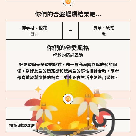
你們的合盤蠟燭結果是...
佛手柑、橙花
皮革、琥珀
＋
對方
我
你們的戀愛風格
輕鬆的情感互動
好友型與玩樂型的配對，是一段充滿幽默與放鬆的關
係。當好友型的穩定感和玩樂型的隨性相結合時，兩者
都喜歡輕鬆愉快的相處，並能夠在生活中創造出樂趣。
儲存我的結果圖
複製測驗連結
查看香氛類型全解析 >>>