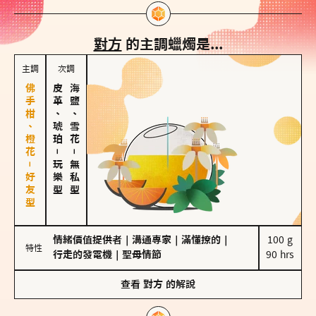
對方
的主調蠟燭是...
主調
次調
佛手柑、橙花－好友型
皮革、琥珀
海鹽、雪花
－
－
玩樂型
無私型
情緒價值提供者
｜
溝通專家
｜
滿懂撩的
｜
100 g

特性
行走的發電機
｜
聖母情節
90 hrs
查看
對方
的解說