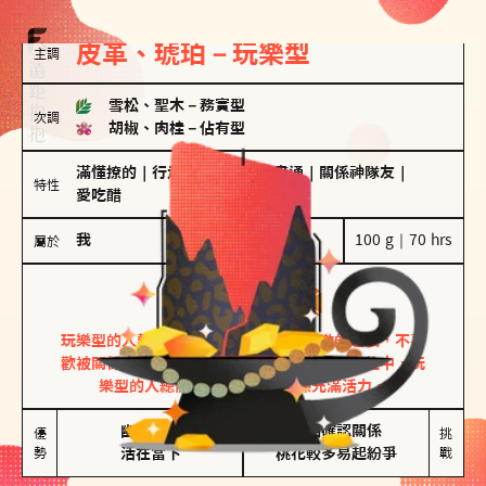
皮革、琥珀－玩樂型
主調
雪松、聖木
－
務實型
次調
胡椒、肉桂
－
佔有型
滿懂撩的
｜
行走的發電機
｜
計畫通
｜
關係神隊友
｜
特性
愛吃醋
我
100 g｜70 hrs
屬於
玩樂型
皮革、琥珀
玩樂型的人熱情洋溢，視戀愛為一場刺激的遊戲，不喜
歡被關係中的限制綑綁。無論是約會中還是交往中，玩
樂型的人總能帶來樂趣，讓關係充滿活力。
幽默風趣

害怕確認關係

優
挑
勢
活在當下
桃花較多易起紛爭
戰