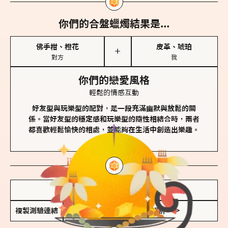
你們的合盤蠟燭結果是...
佛手柑、橙花
皮革、琥珀
＋
對方
我
你們的戀愛風格
輕鬆的情感互動
好友型與玩樂型的配對，是一段充滿幽默與放鬆的關
係。當好友型的穩定感和玩樂型的隨性相結合時，兩者
都喜歡輕鬆愉快的相處，並能夠在生活中創造出樂趣。
儲存我的結果圖
複製測驗連結
查看香氛類型全解析 >>>