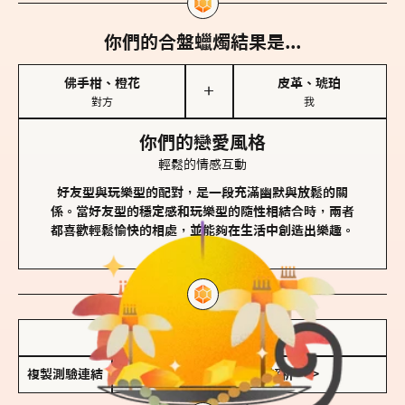
你們的合盤蠟燭結果是...
佛手柑、橙花
皮革、琥珀
＋
對方
我
你們的戀愛風格
輕鬆的情感互動
好友型與玩樂型的配對，是一段充滿幽默與放鬆的關
係。當好友型的穩定感和玩樂型的隨性相結合時，兩者
都喜歡輕鬆愉快的相處，並能夠在生活中創造出樂趣。
儲存我的結果圖
複製測驗連結
查看香氛類型全解析 >>>