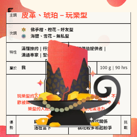
皮革、琥珀－玩樂型
主調
佛手柑、橙花
－
好友型
次調
海鹽、雪花
－
無私型
滿懂撩的
｜
行走的發電機
｜
情緒價值提供者
｜
特性
溝通專家
｜
聖母情節
我
100 g｜90 hrs
屬於
玩樂型
皮革、琥珀
玩樂型的人熱情洋溢，視戀愛為一場刺激的遊戲，不喜
歡被關係中的限制綑綁。無論是約會中還是交往中，玩
樂型的人總能帶來樂趣，讓關係充滿活力。
幽默風趣

害怕確認關係

優
挑
勢
活在當下
桃花較多易起紛爭
戰