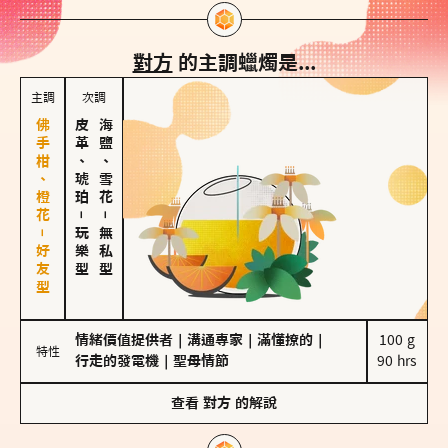
對方
的主調蠟燭是...
主調
次調
佛手柑、橙花－好友型
皮革、琥珀
海鹽、雪花
－
－
玩樂型
無私型
情緒價值提供者
｜
溝通專家
｜
滿懂撩的
｜
100 g

特性
行走的發電機
｜
聖母情節
90 hrs
查看
對方
的解說