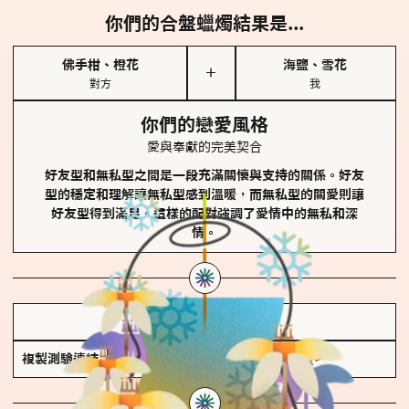
你們的合盤蠟燭結果是...
佛手柑、橙花
海鹽、雪花
＋
對方
我
你們的戀愛風格
愛與奉獻的完美契合
好友型和無私型之間是一段充滿關懷與支持的關係。好友
型的穩定和理解讓無私型感到溫暖，而無私型的關愛則讓
好友型得到滿足。這樣的配對強調了愛情中的無私和深
情。
儲存我的結果圖
複製測驗連結
查看香氛類型全解析 >>>