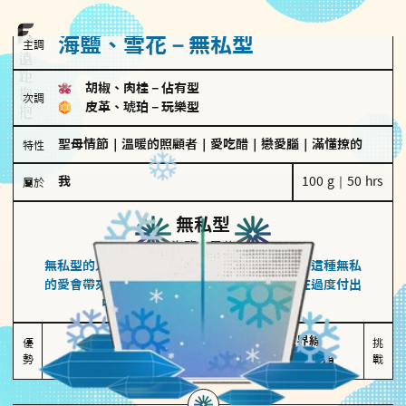
海鹽、雪花－無私型
主調
胡椒、肉桂
－
佔有型
次調
皮革、琥珀
－
玩樂型
聖母情節
｜
溫暖的照顧者
｜
愛吃醋
｜
戀愛腦
｜
滿懂撩的
特性
我
100 g｜50 hrs
屬於
無私型
海鹽、雪花
無私型的人傾向用心呵護、滿足另一半的需求，這種無私
的愛會帶來緊密的關係連結，但也可能讓他們在過度付出
中迷失自我，忽略自己真正的需求。
無私奉獻

較難設立界線

優
挑
勢
讓伴侶感受到關懷
易有強烈情感依賴
戰