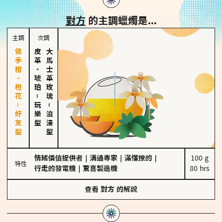
對方
的主調蠟燭是...
主調
次調
佛手柑、橙花－好友型
皮革、琥珀
大馬士革玫瑰
－
玩樂型
－
浪漫型
情緒價值提供者
｜
溝通專家
｜
滿懂撩的
｜
100 g

特性
行走的發電機
｜
驚喜製造機
80 hrs
查看
對方
的解說