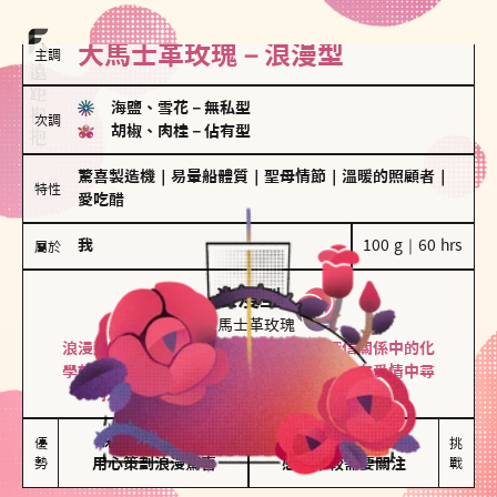
大馬士革玫瑰－浪漫型
主調
海鹽、雪花
－
無私型
次調
胡椒、肉桂
－
佔有型
驚喜製造機
｜
易暈船體質
｜
聖母情節
｜
溫暖的照顧者
｜
特性
愛吃醋
我
100 g｜60 hrs
屬於
浪漫型
大馬士革玫瑰
浪漫型的人以激情與性吸引力為基礎，深信關係中的化
學效應，認為每次相遇都是命中註定。傾向在愛情中尋
找火花，經常表達對另一半的愛意和讚美。
保持戀愛新鮮感

情緒起伏較大

優
挑
勢
用心策劃浪漫驚喜
感情中較需要關注
戰