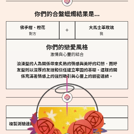
你們的合盤蠟燭結果是...
佛手柑、橙花
大馬士革玫瑰
＋
對方
我
你們的戀愛風格
激情與心靈的結合
浪漫型的人為關係帶來炙熱的情感與美好的幻想，而好
友型則以深厚的友誼和信任建立牢固的基礎。這樣的關
係充滿著情感上的強烈吸引與心靈上的親密連結。
儲存我的結果圖
複製測驗連結
查看香氛類型全解析 >>>