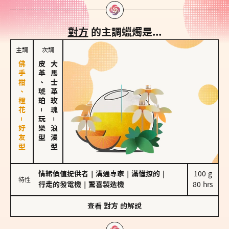
對方
的主調蠟燭是...
主調
次調
佛手柑、橙花－好友型
皮革、琥珀
大馬士革玫瑰
－
玩樂型
－
浪漫型
情緒價值提供者
｜
溝通專家
｜
滿懂撩的
｜
100 g

特性
行走的發電機
｜
驚喜製造機
80 hrs
查看
對方
的解說