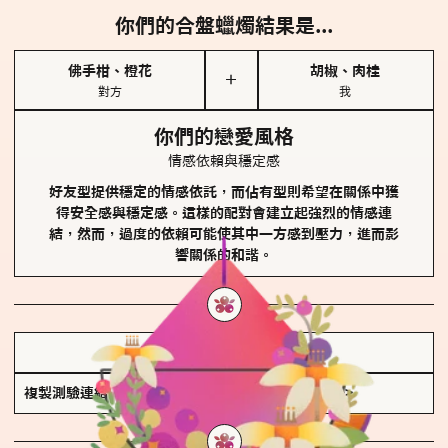
你們的合盤蠟燭結果是...
佛手柑、橙花
胡椒、肉桂
＋
對方
我
你們的戀愛風格
情感依賴與穩定感
好友型提供穩定的情感依託，而佔有型則希望在關係中獲
得安全感與穩定感。這樣的配對會建立起強烈的情感連
結，然而，過度的依賴可能使其中一方感到壓力，進而影
響關係的和諧。
儲存我的結果圖
複製測驗連結
查看香氛類型全解析 >>>