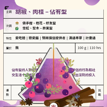
胡椒、肉桂－佔有型
主調
佛手柑、橙花
－
好友型
次調
雪松、聖木
－
務實型
愛吃醋
｜
戀愛腦
｜
情緒價值提供者
｜
溝通專家
｜
計畫通
特性
我
100 g｜110 hrs
屬於
佔有型
胡椒、肉桂
佔有型的人對愛情有強烈的保護欲，對於伴侶的行為和社
交生活十分敏感、容易吃醋。在關係中展現出深刻的投入
和激情，但也可能讓人感到窒息。
能建立緊密關係

嫉妒心較強

優
挑
勢
積極維繫關係熱度
可能出現控制欲
戰