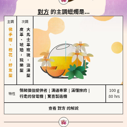
對方
的主調蠟燭是...
主調
次調
佛手柑、橙花－好友型
皮革、琥珀
大馬士革玫瑰
－
玩樂型
－
浪漫型
情緒價值提供者
｜
溝通專家
｜
滿懂撩的
｜
100 g

特性
行走的發電機
｜
驚喜製造機
80 hrs
查看
對方
的解說