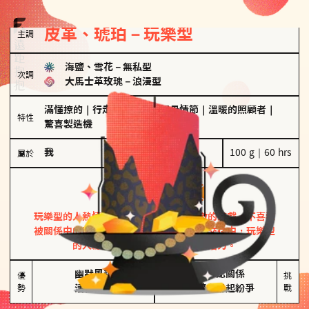
皮革、琥珀－玩樂型
主調
海鹽、雪花
－
無私型
次調
大馬士革玫瑰
－
浪漫型
滿懂撩的
｜
行走的發電機
｜
聖母情節
｜
溫暖的照顧者
｜
特性
驚喜製造機
我
100 g｜60 hrs
屬於
玩樂型
皮革、琥珀
玩樂型的人熱情洋溢，視戀愛為一場刺激的遊戲，不喜歡
被關係中的限制綑綁。無論是約會中還是交往中，玩樂型
的人總能帶來樂趣，讓關係充滿活力。
幽默風趣

害怕確認關係

優
挑
勢
活在當下
桃花較多易起紛爭
戰