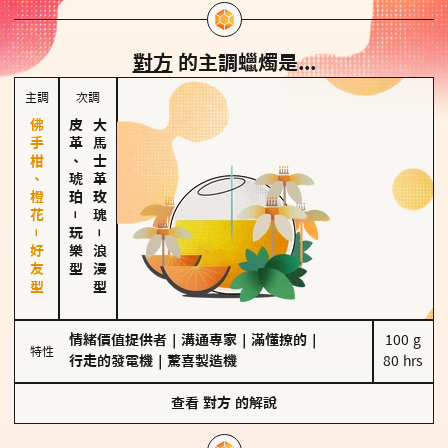
對方
的主調蠟燭是...
主調
次調
佛手柑、橙花－好友型
皮革、琥珀
大馬士革玫瑰
－
玩樂型
－
浪漫型
情緒價值提供者
｜
溝通專家
｜
滿懂撩的
｜
100 g

特性
行走的發電機
｜
驚喜製造機
80 hrs
查看
對方
的解說