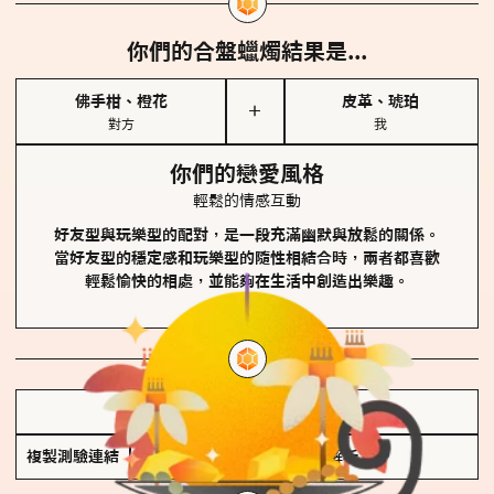
你們的合盤蠟燭結果是...
佛手柑、橙花
皮革、琥珀
＋
對方
我
你們的戀愛風格
輕鬆的情感互動
好友型與玩樂型的配對，是一段充滿幽默與放鬆的關係。
當好友型的穩定感和玩樂型的隨性相結合時，兩者都喜歡
輕鬆愉快的相處，並能夠在生活中創造出樂趣。
儲存我的結果圖
複製測驗連結
查看香氛類型全解析 >>>