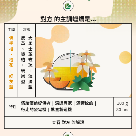
對方
的主調蠟燭是...
主調
次調
佛手柑、橙花－好友型
皮革、琥珀
大馬士革玫瑰
－
玩樂型
－
浪漫型
情緒價值提供者
｜
溝通專家
｜
滿懂撩的
｜
100 g

特性
行走的發電機
｜
驚喜製造機
80 hrs
查看
對方
的解說