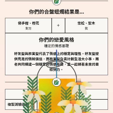
你們的合盤蠟燭結果是...
佛手柑、橙花
雪松、聖木
＋
對方
我
你們的戀愛風格
穩定的情感基礎
好友型與務實型代表了情感上的穩定與理性。好友型提
供充足的情緒價值，而務實型負責計劃生活大小事。兩
者共同構建一個穩定的情感基礎，並一起朝著未來的目
標努力。
儲存我的結果圖
複製測驗連結
查看香氛類型全解析 >>>