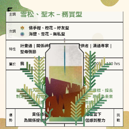
雪松、聖木－務實型
主調
佛手柑、橙花
－
好友型
次調
海鹽、雪花
－
無私型
計畫通
｜
關係神隊友
｜
情緒價值提供者
｜
溝通專家
｜
特性
聖母情節
我
100 g｜130 hrs
屬於
務實型
雪松、聖木
務實型的人深信愛情立基於共同的價值觀和目標，擅長
制定計劃。對他們來說，感情穩定最重要，願意為未來
的幸福而努力，讓愛情變得踏實而持久。
責任感強

較難活在當下

優
挑
勢
為關係提供穩定度
易讓伴侶感到壓力
戰