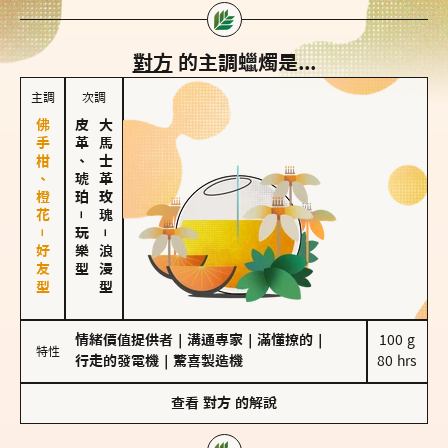
對方
的主調蠟燭是...
主調
次調
佛手柑、橙花－好友型
皮革、琥珀
大馬士革玫瑰
－
玩樂型
－
浪漫型
情緒價值提供者
｜
溝通專家
｜
滿懂撩的
｜
100 g

特性
行走的發電機
｜
驚喜製造機
80 hrs
查看
對方
的解說