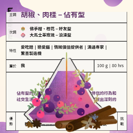
胡椒、肉桂－佔有型
主調
佛手柑、橙花
－
好友型
次調
大馬士革玫瑰
－
浪漫型
愛吃醋
｜
戀愛腦
｜
情緒價值提供者
｜
溝通專家
｜
特性
驚喜製造機
我
100 g｜80 hrs
屬於
佔有型
胡椒、肉桂
佔有型的人對愛情有強烈的保護欲，對於伴侶的行為和
社交生活十分敏感、容易吃醋。在關係中展現出深刻的
投入和激情，但也可能讓人感到窒息。
能建立緊密關係

嫉妒心較強

優
挑
勢
積極維繫關係熱度
可能出現控制欲
戰