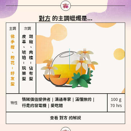
對方
的主調蠟燭是...
主調
次調
佛手柑、橙花－好友型
皮革、琥珀
胡椒、肉桂
－
－
玩樂型
佔有型
情緒價值提供者
｜
溝通專家
｜
滿懂撩的
｜
100 g

特性
行走的發電機
｜
愛吃醋
70 hrs
查看
對方
的解說