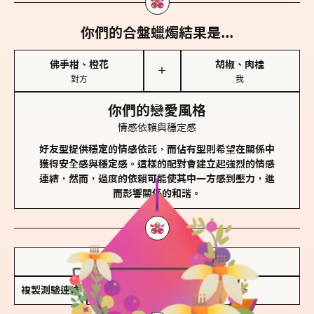
你們的合盤蠟燭結果是...
佛手柑、橙花
胡椒、肉桂
＋
對方
我
你們的戀愛風格
情感依賴與穩定感
好友型提供穩定的情感依託，而佔有型則希望在關係中
獲得安全感與穩定感。這樣的配對會建立起強烈的情感
連結，然而，過度的依賴可能使其中一方感到壓力，進
而影響關係的和諧。
儲存我的結果圖
複製測驗連結
查看香氛類型全解析 >>>