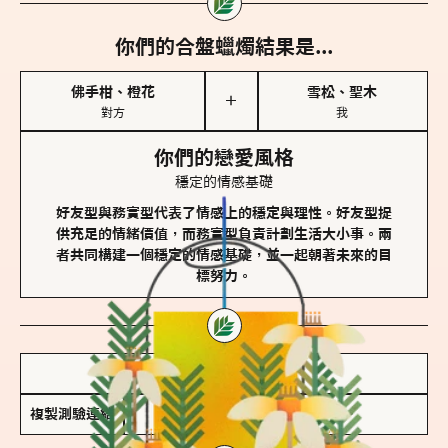
你們的合盤蠟燭結果是...
佛手柑、橙花
雪松、聖木
＋
對方
我
你們的戀愛風格
穩定的情感基礎
好友型與務實型代表了情感上的穩定與理性。好友型提
供充足的情緒價值，而務實型負責計劃生活大小事。兩
者共同構建一個穩定的情感基礎，並一起朝著未來的目
標努力。
儲存我的結果圖
複製測驗連結
查看香氛類型全解析 >>>