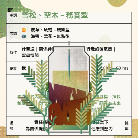
雪松、聖木－務實型
主調
皮革、琥珀
－
玩樂型
次調
海鹽、雪花
－
無私型
計畫通
｜
關係神隊友
｜
滿懂撩的
｜
行走的發電機
｜
特性
聖母情節
我
100 g｜90 hrs
屬於
務實型
雪松、聖木
務實型的人深信愛情立基於共同的價值觀和目標，擅長
制定計劃。對他們來說，感情穩定最重要，願意為未來
的幸福而努力，讓愛情變得踏實而持久。
責任感強

較難活在當下

優
挑
勢
為關係提供穩定度
易讓伴侶感到壓力
戰