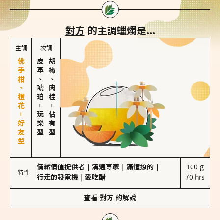
對方
的主調蠟燭是...
主調
次調
佛手柑、橙花－好友型
皮革、琥珀
胡椒、肉桂
－
－
玩樂型
佔有型
情緒價值提供者
｜
溝通專家
｜
滿懂撩的
｜
100 g

特性
行走的發電機
｜
愛吃醋
70 hrs
查看
對方
的解說