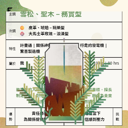
雪松、聖木－務實型
主調
皮革、琥珀
－
玩樂型
次調
大馬士革玫瑰
－
浪漫型
計畫通
｜
關係神隊友
｜
滿懂撩的
｜
行走的發電機
｜
特性
驚喜製造機
我
100 g｜80 hrs
屬於
務實型
雪松、聖木
務實型的人深信愛情立基於共同的價值觀和目標，擅長
制定計劃。對他們來說，感情穩定最重要，願意為未來
的幸福而努力，讓愛情變得踏實而持久。
責任感強

較難活在當下

優
挑
勢
為關係提供穩定度
易讓伴侶感到壓力
戰