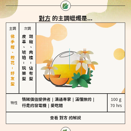
對方
的主調蠟燭是...
主調
次調
佛手柑、橙花－好友型
皮革、琥珀
胡椒、肉桂
－
－
玩樂型
佔有型
情緒價值提供者
｜
溝通專家
｜
滿懂撩的
｜
100 g

特性
行走的發電機
｜
愛吃醋
70 hrs
查看
對方
的解說