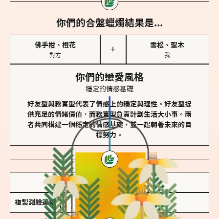
你們的合盤蠟燭結果是...
佛手柑、橙花
雪松、聖木
＋
對方
我
你們的戀愛風格
穩定的情感基礎
好友型與務實型代表了情感上的穩定與理性。好友型提
供充足的情緒價值，而務實型負責計劃生活大小事。兩
者共同構建一個穩定的情感基礎，並一起朝著未來的目
標努力。
儲存我的結果圖
複製測驗連結
查看香氛類型全解析 >>>