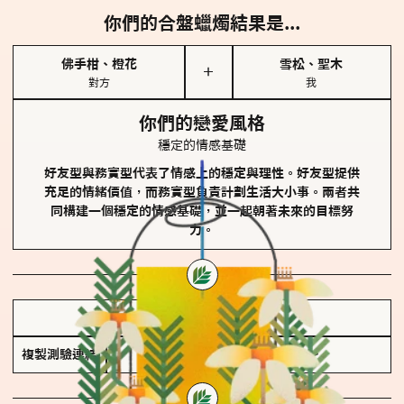
你們的合盤蠟燭結果是...
佛手柑、橙花
雪松、聖木
＋
對方
我
你們的戀愛風格
穩定的情感基礎
好友型與務實型代表了情感上的穩定與理性。好友型提供
充足的情緒價值，而務實型負責計劃生活大小事。兩者共
同構建一個穩定的情感基礎，並一起朝著未來的目標努
力。
儲存我的結果圖
複製測驗連結
查看香氛類型全解析 >>>