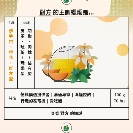
對方
的主調蠟燭是...
主調
次調
佛手柑、橙花－好友型
皮革、琥珀
胡椒、肉桂
－
－
玩樂型
佔有型
情緒價值提供者
｜
溝通專家
｜
滿懂撩的
｜
100 g

特性
行走的發電機
｜
愛吃醋
70 hrs
查看
對方
的解說