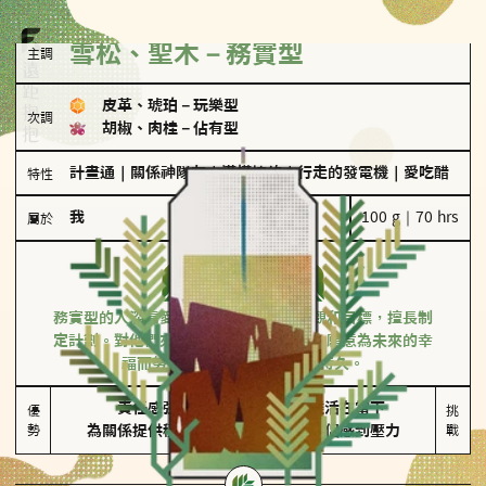
雪松、聖木－務實型
主調
皮革、琥珀
－
玩樂型
次調
胡椒、肉桂
－
佔有型
計畫通
｜
關係神隊友
｜
滿懂撩的
｜
行走的發電機
｜
愛吃醋
特性
我
100 g｜70 hrs
屬於
務實型
雪松、聖木
務實型的人深信愛情立基於共同的價值觀和目標，擅長制
定計劃。對他們來說，感情穩定最重要，願意為未來的幸
福而努力，讓愛情變得踏實而持久。
責任感強

較難活在當下

優
挑
勢
為關係提供穩定度
易讓伴侶感到壓力
戰