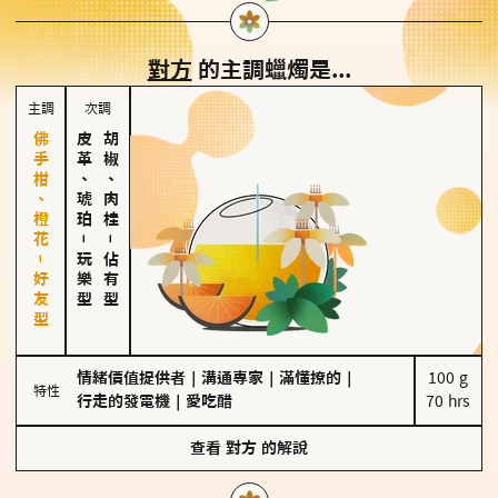
對方
的主調蠟燭是...
主調
次調
佛手柑、橙花－好友型
皮革、琥珀
胡椒、肉桂
－
－
玩樂型
佔有型
情緒價值提供者
｜
溝通專家
｜
滿懂撩的
｜
100 g

特性
行走的發電機
｜
愛吃醋
70 hrs
查看
對方
的解說