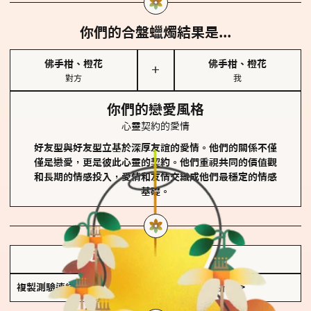
你們的合盤蠟燭結果是...
佛手柑、橙花
佛手柑、橙花
＋
對方
我
你們的戀愛風格
心靈契約的愛情
好友型與好友型立基於深厚友誼的愛情。他們的關係不僅
僅是戀愛，更是彼此心靈的契約。他們重視共同的價值觀
和長期的情感投入，愛情和友情交織成他們最穩定的情感
基礎。
儲存我的結果圖
複製測驗連結
查看香氛類型全解析 >>>