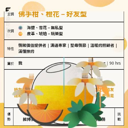
佛手柑、橙花－好友型
主調
海鹽、雪花
－
無私型
次調
皮革、琥珀
－
玩樂型
情緒價值提供者
｜
溝通專家
｜
聖母情節
｜
溫暖的照顧者
｜
特性
滿懂撩的
我
100 g｜90 hrs
屬於
好友型
佛手柑、橙花
好友型的人喜歡分享生活中的點滴，重視與伴侶之間的友
誼和信任，穩定感是重要的關鍵詞。對他們來說，愛情是
心靈深處的共鳴和理解。
擅長聆聽與溝通

不喜歡變化

優
挑
勢
維持長期穩定關係
缺乏關係中的激情
戰