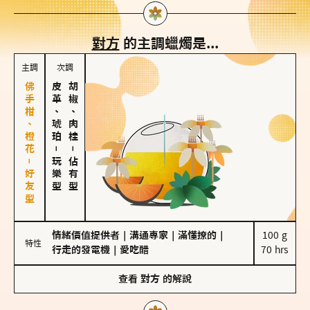
對方
的主調蠟燭是...
主調
次調
佛手柑、橙花－好友型
皮革、琥珀
胡椒、肉桂
－
－
玩樂型
佔有型
情緒價值提供者
｜
溝通專家
｜
滿懂撩的
｜
100 g

特性
行走的發電機
｜
愛吃醋
70 hrs
查看
對方
的解說