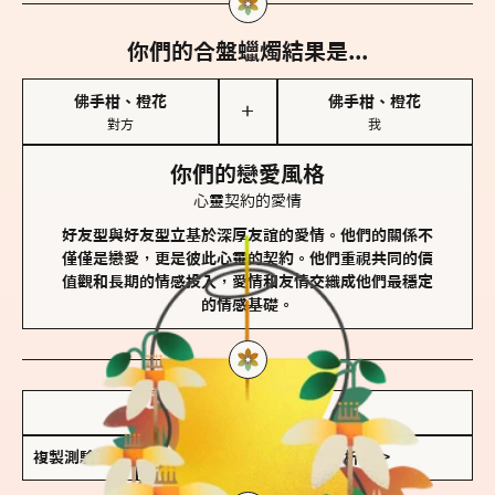
你們的合盤蠟燭結果是...
佛手柑、橙花
佛手柑、橙花
＋
對方
我
你們的戀愛風格
心靈契約的愛情
好友型與好友型立基於深厚友誼的愛情。他們的關係不
僅僅是戀愛，更是彼此心靈的契約。他們重視共同的價
值觀和長期的情感投入，愛情和友情交織成他們最穩定
的情感基礎。
儲存我的結果圖
複製測驗連結
查看香氛類型全解析 >>>