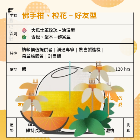
佛手柑、橙花－好友型
主調
大馬士革玫瑰
－
浪漫型
次調
雪松、聖木
－
務實型
情緒價值提供者
｜
溝通專家
｜
驚喜製造機
｜
特性
易暈船體質
｜
計畫通
我
100 g｜120 hrs
屬於
好友型
佛手柑、橙花
好友型的人喜歡分享生活中的點滴，重視與伴侶之間的
友誼和信任，穩定感是重要的關鍵詞。對他們來說，愛
情是心靈深處的共鳴和理解。
擅長聆聽與溝通

不喜歡變化

優
挑
勢
維持長期穩定關係
缺乏關係中的激情
戰