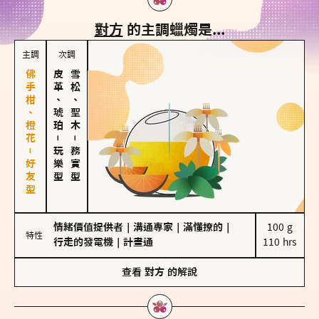
對方
的主調蠟燭是...
主調
次調
佛手柑、橙花－好友型
皮革、琥珀
雪松、聖木
－
－
玩樂型
務實型
情緒價值提供者
｜
溝通專家
｜
滿懂撩的
｜
100 g

特性
行走的發電機
｜
計畫通
110 hrs
查看
對方
的解說