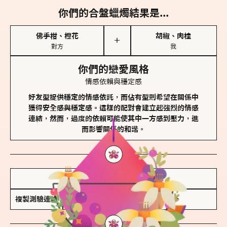
你們的合盤蠟燭結果是...
佛手柑、橙花
胡椒、肉桂
＋
對方
我
你們的戀愛風格
情感依賴與穩定感
好友型提供穩定的情感依託，而佔有型則希望在關係中
獲得安全感與穩定感。這樣的配對會建立起強烈的情感
連結，然而，過度的依賴可能使其中一方感到壓力，進
而影響關係的和諧。
儲存我的結果圖
複製測驗連結
查看香氛類型全解析 >>>