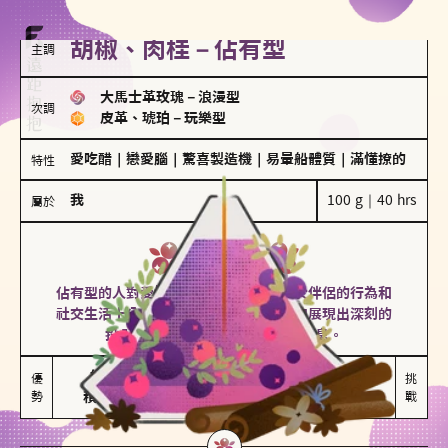
胡椒、肉桂－佔有型
主調
大馬士革玫瑰
－
浪漫型
次調
皮革、琥珀
－
玩樂型
愛吃醋
｜
戀愛腦
｜
驚喜製造機
｜
易暈船體質
｜
滿懂撩的
特性
我
100 g｜40 hrs
屬於
佔有型
胡椒、肉桂
佔有型的人對愛情有強烈的保護欲，對於伴侶的行為和
社交生活十分敏感、容易吃醋。在關係中展現出深刻的
投入和激情，但也可能讓人感到窒息。
能建立緊密關係

嫉妒心較強

優
挑
勢
積極維繫關係熱度
可能出現控制欲
戰