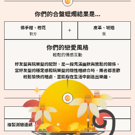
你們的合盤蠟燭結果是...
佛手柑、橙花
皮革、琥珀
＋
對方
我
你們的戀愛風格
輕鬆的情感互動
好友型與玩樂型的配對，是一段充滿幽默與放鬆的關係。
當好友型的穩定感和玩樂型的隨性相結合時，兩者都喜歡
輕鬆愉快的相處，並能夠在生活中創造出樂趣。
儲存我的結果圖
複製測驗連結
查看香氛類型全解析 >>>