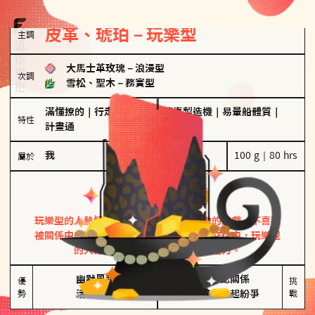
皮革、琥珀－玩樂型
主調
大馬士革玫瑰
－
浪漫型
次調
雪松、聖木
－
務實型
滿懂撩的
｜
行走的發電機
｜
驚喜製造機
｜
易暈船體質
｜
特性
計畫通
我
100 g｜80 hrs
屬於
玩樂型
皮革、琥珀
玩樂型的人熱情洋溢，視戀愛為一場刺激的遊戲，不喜歡
被關係中的限制綑綁。無論是約會中還是交往中，玩樂型
的人總能帶來樂趣，讓關係充滿活力。
幽默風趣

害怕確認關係

優
挑
勢
活在當下
桃花較多易起紛爭
戰