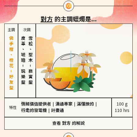
對方
的主調蠟燭是...
主調
次調
佛手柑、橙花－好友型
皮革、琥珀
雪松、聖木
－
－
玩樂型
務實型
情緒價值提供者
｜
溝通專家
｜
滿懂撩的
｜
100 g

特性
行走的發電機
｜
計畫通
110 hrs
查看
對方
的解說