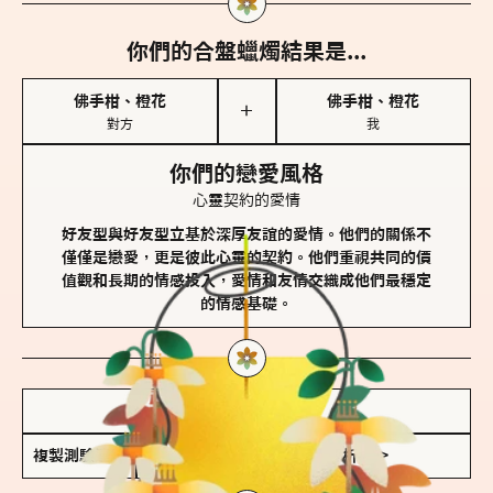
你們的合盤蠟燭結果是...
佛手柑、橙花
佛手柑、橙花
＋
對方
我
你們的戀愛風格
心靈契約的愛情
好友型與好友型立基於深厚友誼的愛情。他們的關係不
僅僅是戀愛，更是彼此心靈的契約。他們重視共同的價
值觀和長期的情感投入，愛情和友情交織成他們最穩定
的情感基礎。
儲存我的結果圖
複製測驗連結
查看香氛類型全解析 >>>