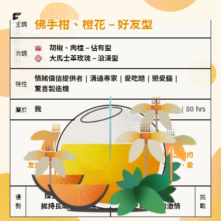
佛手柑、橙花－好友型
主調
胡椒、肉桂
－
佔有型
次調
大馬士革玫瑰
－
浪漫型
情緒價值提供者
｜
溝通專家
｜
愛吃醋
｜
戀愛腦
｜
特性
驚喜製造機
我
100 g｜80 hrs
屬於
好友型
佛手柑、橙花
好友型的人喜歡分享生活中的點滴，重視與伴侶之間的
友誼和信任，穩定感是重要的關鍵詞。對他們來說，愛
情是心靈深處的共鳴和理解。
擅長聆聽與溝通

不喜歡變化

優
挑
勢
維持長期穩定關係
缺乏關係中的激情
戰