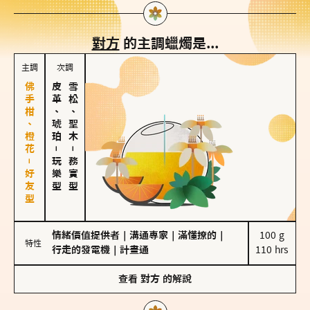
對方
的主調蠟燭是...
主調
次調
佛手柑、橙花－好友型
皮革、琥珀
雪松、聖木
－
－
玩樂型
務實型
情緒價值提供者
｜
溝通專家
｜
滿懂撩的
｜
100 g

特性
行走的發電機
｜
計畫通
110 hrs
查看
對方
的解說