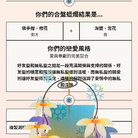
你們的合盤蠟燭結果是...
佛手柑、橙花
海鹽、雪花
＋
對方
我
你們的戀愛風格
愛與奉獻的完美契合
好友型和無私型之間是一段充滿關懷與支持的關係。好
友型的穩定和理解讓無私型感到溫暖，而無私型的關愛
則讓好友型得到滿足。這樣的配對強調了愛情中的無私
和深情。
儲存我的結果圖
複製測驗連結
查看香氛類型全解析 >>>