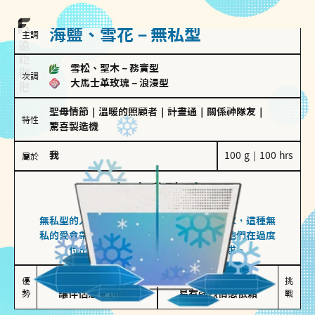
海鹽、雪花－無私型
主調
雪松、聖木
－
務實型
次調
大馬士革玫瑰
－
浪漫型
聖母情節
｜
溫暖的照顧者
｜
計畫通
｜
關係神隊友
｜
特性
驚喜製造機
我
100 g｜100 hrs
屬於
無私型
海鹽、雪花
無私型的人傾向用心呵護、滿足另一半的需求，這種無
私的愛會帶來緊密的關係連結，但也可能讓他們在過度
付出中迷失自我，忽略自己真正的需求。
無私奉獻

較難設立界線

優
挑
勢
讓伴侶感受到關懷
易有強烈情感依賴
戰