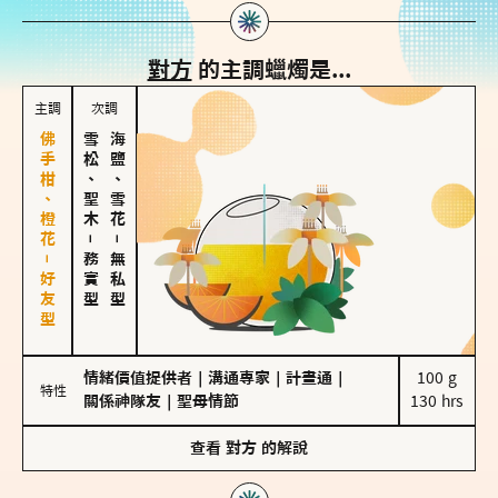
對方
的主調蠟燭是...
主調
次調
佛手柑、橙花－好友型
雪松、聖木
海鹽、雪花
－
－
務實型
無私型
情緒價值提供者
｜
溝通專家
｜
計畫通
｜
100 g

特性
關係神隊友
｜
聖母情節
130 hrs
查看
對方
的解說