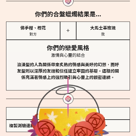
你們的合盤蠟燭結果是...
佛手柑、橙花
大馬士革玫瑰
＋
對方
我
你們的戀愛風格
激情與心靈的結合
浪漫型的人為關係帶來炙熱的情感與美好的幻想，而好
友型則以深厚的友誼和信任建立牢固的基礎。這樣的關
係充滿著情感上的強烈吸引與心靈上的親密連結。
儲存我的結果圖
複製測驗連結
查看香氛類型全解析 >>>