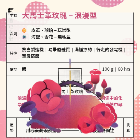
大馬士革玫瑰－浪漫型
主調
皮革、琥珀
－
玩樂型
次調
海鹽、雪花
－
無私型
驚喜製造機
｜
易暈船體質
｜
滿懂撩的
｜
行走的發電機
｜
特性
聖母情節
我
100 g｜60 hrs
屬於
浪漫型
大馬士革玫瑰
浪漫型的人以激情與性吸引力為基礎，深信關係中的化
學效應，認為每次相遇都是命中註定。傾向在愛情中尋
找火花，經常表達對另一半的愛意和讚美。
保持戀愛新鮮感

情緒起伏較大

優
挑
勢
用心策劃浪漫驚喜
感情中較需要關注
戰