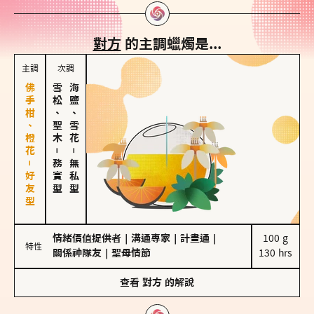
對方
的主調蠟燭是...
主調
次調
佛手柑、橙花－好友型
雪松、聖木
海鹽、雪花
－
－
務實型
無私型
情緒價值提供者
｜
溝通專家
｜
計畫通
｜
100 g

特性
關係神隊友
｜
聖母情節
130 hrs
查看
對方
的解說