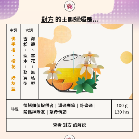
對方
的主調蠟燭是...
主調
次調
佛手柑、橙花－好友型
雪松、聖木
海鹽、雪花
－
－
務實型
無私型
情緒價值提供者
｜
溝通專家
｜
計畫通
｜
100 g

特性
關係神隊友
｜
聖母情節
130 hrs
查看
對方
的解說