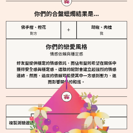
你們的合盤蠟燭結果是...
佛手柑、橙花
胡椒、肉桂
＋
對方
我
你們的戀愛風格
情感依賴與穩定感
好友型提供穩定的情感依託，而佔有型則希望在關係中
獲得安全感與穩定感。這樣的配對會建立起強烈的情感
連結，然而，過度的依賴可能使其中一方感到壓力，進
而影響關係的和諧。
儲存我的結果圖
複製測驗連結
查看香氛類型全解析 >>>