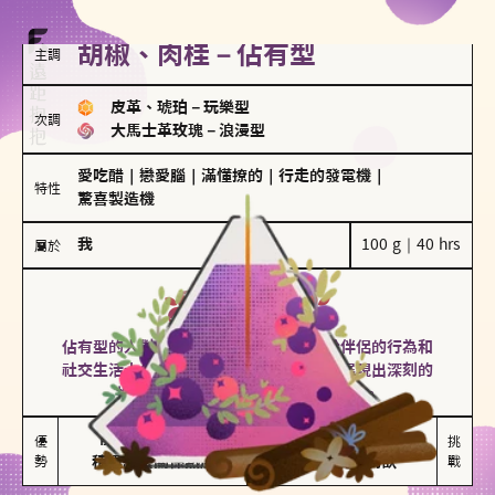
胡椒、肉桂－佔有型
主調
皮革、琥珀
－
玩樂型
次調
大馬士革玫瑰
－
浪漫型
愛吃醋
｜
戀愛腦
｜
滿懂撩的
｜
行走的發電機
｜
特性
驚喜製造機
我
100 g｜40 hrs
屬於
佔有型
胡椒、肉桂
佔有型的人對愛情有強烈的保護欲，對於伴侶的行為和
社交生活十分敏感、容易吃醋。在關係中展現出深刻的
投入和激情，但也可能讓人感到窒息。
能建立緊密關係

嫉妒心較強

優
挑
勢
積極維繫關係熱度
可能出現控制欲
戰