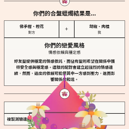
你們的合盤蠟燭結果是...
佛手柑、橙花
胡椒、肉桂
＋
對方
我
你們的戀愛風格
情感依賴與穩定感
好友型提供穩定的情感依託，而佔有型則希望在關係中獲
得安全感與穩定感。這樣的配對會建立起強烈的情感連
結，然而，過度的依賴可能使其中一方感到壓力，進而影
響關係的和諧。
儲存我的結果圖
複製測驗連結
查看香氛類型全解析 >>>