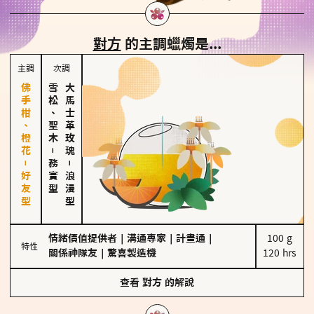
對方
的主調蠟燭是...
主調
次調
佛手柑、橙花－好友型
雪松、聖木
大馬士革玫瑰
－
務實型
－
浪漫型
情緒價值提供者
｜
溝通專家
｜
計畫通
｜
100 g

特性
關係神隊友
｜
驚喜製造機
120 hrs
查看
對方
的解說