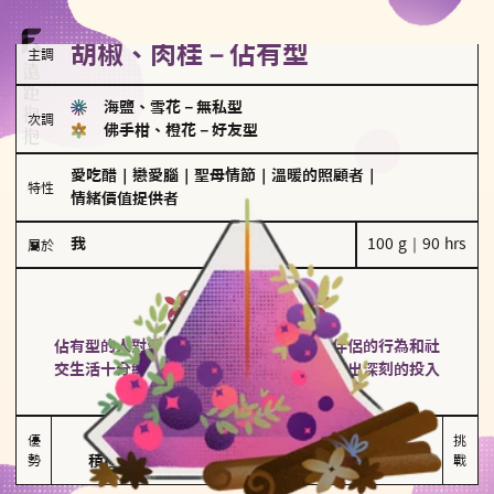
胡椒、肉桂－佔有型
主調
海鹽、雪花
－
無私型
次調
佛手柑、橙花
－
好友型
愛吃醋
｜
戀愛腦
｜
聖母情節
｜
溫暖的照顧者
｜
特性
情緒價值提供者
我
100 g｜90 hrs
屬於
佔有型
胡椒、肉桂
佔有型的人對愛情有強烈的保護欲，對於伴侶的行為和社
交生活十分敏感、容易吃醋。在關係中展現出深刻的投入
和激情，但也可能讓人感到窒息。
能建立緊密關係

嫉妒心較強

優
挑
勢
積極維繫關係熱度
可能出現控制欲
戰