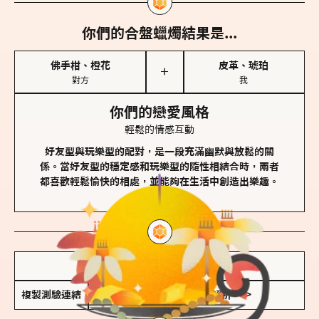
你們的合盤蠟燭結果是...
佛手柑、橙花
皮革、琥珀
＋
對方
我
你們的戀愛風格
輕鬆的情感互動
好友型與玩樂型的配對，是一段充滿幽默與放鬆的關
係。當好友型的穩定感和玩樂型的隨性相結合時，兩者
都喜歡輕鬆愉快的相處，並能夠在生活中創造出樂趣。
儲存我的結果圖
複製測驗連結
查看香氛類型全解析 >>>