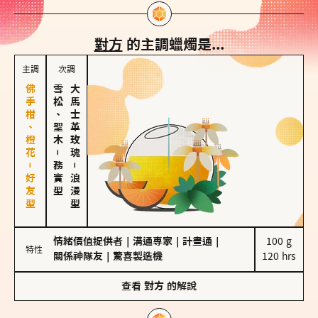
對方
的主調蠟燭是...
主調
次調
佛手柑、橙花－好友型
雪松、聖木
大馬士革玫瑰
－
務實型
－
浪漫型
情緒價值提供者
｜
溝通專家
｜
計畫通
｜
100 g

特性
關係神隊友
｜
驚喜製造機
120 hrs
查看
對方
的解說