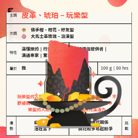
皮革、琥珀－玩樂型
主調
佛手柑、橙花
－
好友型
次調
大馬士革玫瑰
－
浪漫型
滿懂撩的
｜
行走的發電機
｜
情緒價值提供者
｜
特性
溝通專家
｜
驚喜製造機
我
100 g｜80 hrs
屬於
玩樂型
皮革、琥珀
玩樂型的人熱情洋溢，視戀愛為一場刺激的遊戲，不喜
歡被關係中的限制綑綁。無論是約會中還是交往中，玩
樂型的人總能帶來樂趣，讓關係充滿活力。
幽默風趣

害怕確認關係

優
挑
勢
活在當下
桃花較多易起紛爭
戰