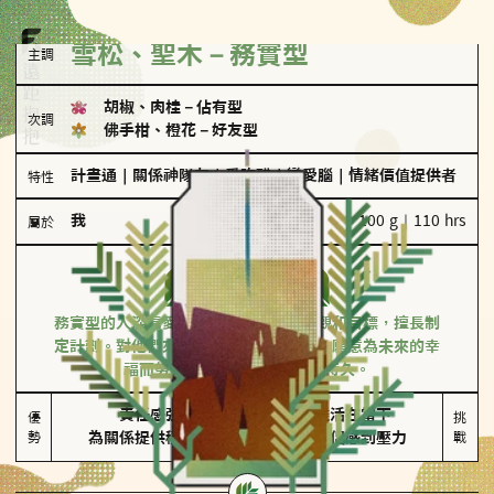
雪松、聖木－務實型
主調
胡椒、肉桂
－
佔有型
次調
佛手柑、橙花
－
好友型
計畫通
｜
關係神隊友
｜
愛吃醋
｜
戀愛腦
｜
情緒價值提供者
特性
我
100 g｜110 hrs
屬於
務實型
雪松、聖木
務實型的人深信愛情立基於共同的價值觀和目標，擅長制
定計劃。對他們來說，感情穩定最重要，願意為未來的幸
福而努力，讓愛情變得踏實而持久。
責任感強

較難活在當下

優
挑
勢
為關係提供穩定度
易讓伴侶感到壓力
戰