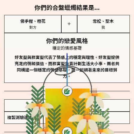
你們的合盤蠟燭結果是...
佛手柑、橙花
雪松、聖木
＋
對方
我
你們的戀愛風格
穩定的情感基礎
好友型與務實型代表了情感上的穩定與理性。好友型提供
充足的情緒價值，而務實型負責計劃生活大小事。兩者共
同構建一個穩定的情感基礎，並一起朝著未來的目標努
力。
儲存我的結果圖
複製測驗連結
查看香氛類型全解析 >>>