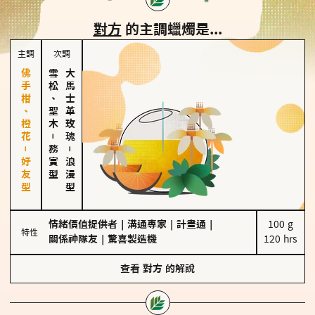
對方
的主調蠟燭是...
主調
次調
佛手柑、橙花－好友型
雪松、聖木
大馬士革玫瑰
－
務實型
－
浪漫型
情緒價值提供者
｜
溝通專家
｜
計畫通
｜
100 g

特性
關係神隊友
｜
驚喜製造機
120 hrs
查看
對方
的解說