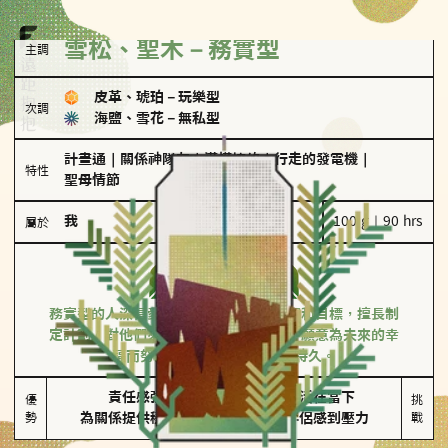
雪松、聖木－務實型
主調
皮革、琥珀
－
玩樂型
次調
海鹽、雪花
－
無私型
計畫通
｜
關係神隊友
｜
滿懂撩的
｜
行走的發電機
｜
特性
聖母情節
我
100 g｜90 hrs
屬於
務實型
雪松、聖木
務實型的人深信愛情立基於共同的價值觀和目標，擅長制
定計劃。對他們來說，感情穩定最重要，願意為未來的幸
福而努力，讓愛情變得踏實而持久。
責任感強

較難活在當下

優
挑
勢
為關係提供穩定度
易讓伴侶感到壓力
戰