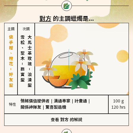
對方
的主調蠟燭是...
主調
次調
佛手柑、橙花－好友型
雪松、聖木
大馬士革玫瑰
－
務實型
－
浪漫型
情緒價值提供者
｜
溝通專家
｜
計畫通
｜
100 g

特性
關係神隊友
｜
驚喜製造機
120 hrs
查看
對方
的解說