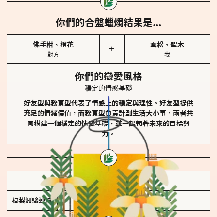
你們的合盤蠟燭結果是...
佛手柑、橙花
雪松、聖木
＋
對方
我
你們的戀愛風格
穩定的情感基礎
好友型與務實型代表了情感上的穩定與理性。好友型提供
充足的情緒價值，而務實型負責計劃生活大小事。兩者共
同構建一個穩定的情感基礎，並一起朝著未來的目標努
力。
儲存我的結果圖
複製測驗連結
查看香氛類型全解析 >>>