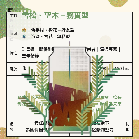
雪松、聖木－務實型
主調
佛手柑、橙花
－
好友型
次調
海鹽、雪花
－
無私型
計畫通
｜
關係神隊友
｜
情緒價值提供者
｜
溝通專家
｜
特性
聖母情節
我
100 g｜130 hrs
屬於
務實型
雪松、聖木
務實型的人深信愛情立基於共同的價值觀和目標，擅長
制定計劃。對他們來說，感情穩定最重要，願意為未來
的幸福而努力，讓愛情變得踏實而持久。
責任感強

較難活在當下

優
挑
勢
為關係提供穩定度
易讓伴侶感到壓力
戰