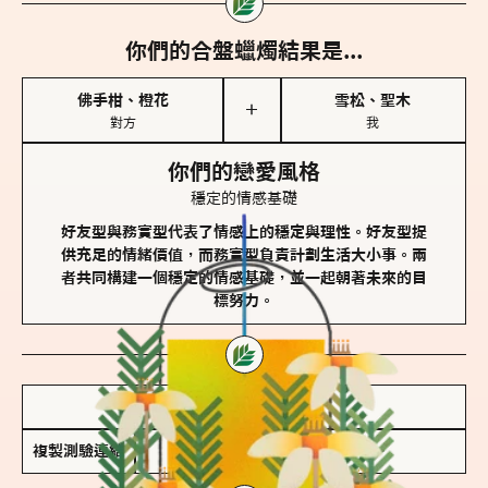
你們的合盤蠟燭結果是...
佛手柑、橙花
雪松、聖木
＋
對方
我
你們的戀愛風格
穩定的情感基礎
好友型與務實型代表了情感上的穩定與理性。好友型提
供充足的情緒價值，而務實型負責計劃生活大小事。兩
者共同構建一個穩定的情感基礎，並一起朝著未來的目
標努力。
儲存我的結果圖
複製測驗連結
查看香氛類型全解析 >>>