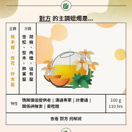
對方
的主調蠟燭是...
主調
次調
佛手柑、橙花－好友型
雪松、聖木
胡椒、肉桂
－
－
務實型
佔有型
情緒價值提供者
｜
溝通專家
｜
計畫通
｜
100 g

特性
關係神隊友
｜
愛吃醋
110 hrs
查看
對方
的解說