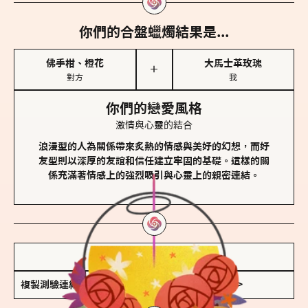
你們的合盤蠟燭結果是...
佛手柑、橙花
大馬士革玫瑰
＋
對方
我
你們的戀愛風格
激情與心靈的結合
浪漫型的人為關係帶來炙熱的情感與美好的幻想，而好
友型則以深厚的友誼和信任建立牢固的基礎。這樣的關
係充滿著情感上的強烈吸引與心靈上的親密連結。
儲存我的結果圖
複製測驗連結
查看香氛類型全解析 >>>