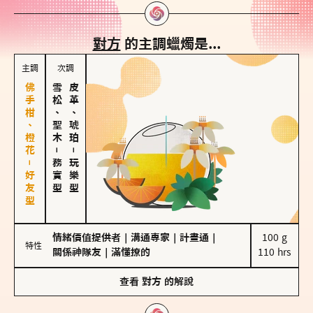
對方
的主調蠟燭是...
主調
次調
佛手柑、橙花－好友型
雪松、聖木
皮革、琥珀
－
－
務實型
玩樂型
情緒價值提供者
｜
溝通專家
｜
計畫通
｜
100 g

特性
關係神隊友
｜
滿懂撩的
110 hrs
查看
對方
的解說