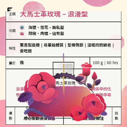
大馬士革玫瑰－浪漫型
主調
海鹽、雪花
－
無私型
次調
胡椒、肉桂
－
佔有型
驚喜製造機
｜
易暈船體質
｜
聖母情節
｜
溫暖的照顧者
｜
特性
愛吃醋
我
100 g｜60 hrs
屬於
浪漫型
大馬士革玫瑰
浪漫型的人以激情與性吸引力為基礎，深信關係中的化
學效應，認為每次相遇都是命中註定。傾向在愛情中尋
找火花，經常表達對另一半的愛意和讚美。
保持戀愛新鮮感

情緒起伏較大

優
挑
勢
用心策劃浪漫驚喜
感情中較需要關注
戰