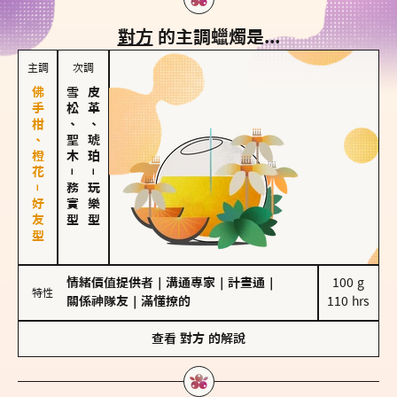
對方
的主調蠟燭是...
主調
次調
佛手柑、橙花－好友型
雪松、聖木
皮革、琥珀
－
－
務實型
玩樂型
情緒價值提供者
｜
溝通專家
｜
計畫通
｜
100 g

特性
關係神隊友
｜
滿懂撩的
110 hrs
查看
對方
的解說