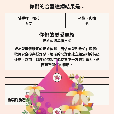
你們的合盤蠟燭結果是...
佛手柑、橙花
胡椒、肉桂
＋
對方
我
你們的戀愛風格
情感依賴與穩定感
好友型提供穩定的情感依託，而佔有型則希望在關係中
獲得安全感與穩定感。這樣的配對會建立起強烈的情感
連結，然而，過度的依賴可能使其中一方感到壓力，進
而影響關係的和諧。
儲存我的結果圖
複製測驗連結
查看香氛類型全解析 >>>