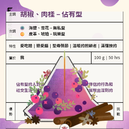
胡椒、肉桂－佔有型
主調
海鹽、雪花
－
無私型
次調
皮革、琥珀
－
玩樂型
愛吃醋
｜
戀愛腦
｜
聖母情節
｜
溫暖的照顧者
｜
滿懂撩的
特性
我
100 g｜50 hrs
屬於
佔有型
胡椒、肉桂
佔有型的人對愛情有強烈的保護欲，對於伴侶的行為和
社交生活十分敏感、容易吃醋。在關係中展現出深刻的
投入和激情，但也可能讓人感到窒息。
能建立緊密關係

嫉妒心較強

優
挑
勢
積極維繫關係熱度
可能出現控制欲
戰