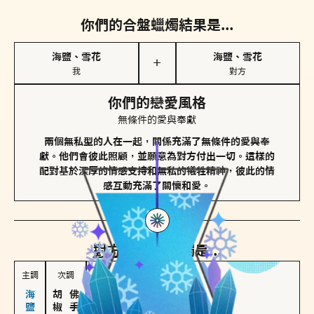
你們的合盤蠟燭結果是...
海鹽、雪花
海鹽、雪花
＋
我
對方
你們的戀愛風格
無條件的愛與奉獻
兩個無私型的人在一起，關係充滿了無條件的愛與奉
獻。他們會彼此照顧，並願意為對方付出一切。這樣的
配對基於深厚的情感支持和無私的犧牲精神，彼此的情
感互動充滿了關懷和愛。
對方
的主調蠟燭是...
主調
次調