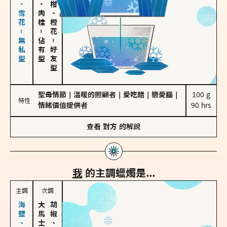
海鹽、雪花－無私型
胡椒、肉桂
佛手柑、橙花
－
佔有型
－
好友型
聖母情節
｜
溫暖的照顧者
｜
愛吃醋
｜
戀愛腦
｜
100 g

特性
情緒價值提供者
90 hrs
查看
對方
的解說
我
的主調蠟燭是...
主調
次調
胡椒、肉桂