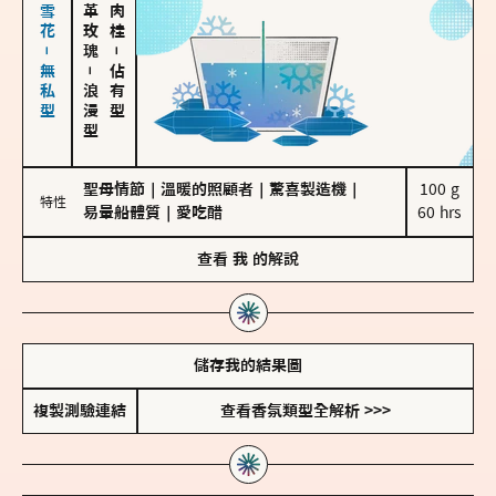
海鹽、雪花－無私型
大馬士革玫瑰
－
－
佔有型
浪漫型
聖母情節
｜
溫暖的照顧者
｜
驚喜製造機
｜
100 g

特性
易暈船體質
｜
愛吃醋
60 hrs
查看
我
的解說
儲存我的結果圖
複製測驗連結
查看香氛類型全解析 >>>