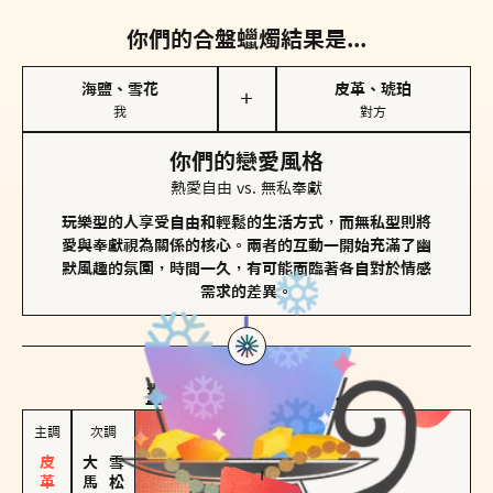
你們的合盤蠟燭結果是...
海鹽、雪花
皮革、琥珀
＋
我
對方
你們的戀愛風格
熱愛自由 vs. 無私奉獻
玩樂型的人享受自由和輕鬆的生活方式，而無私型則將
愛與奉獻視為關係的核心。兩者的互動一開始充滿了幽
默風趣的氛圍，時間一久，有可能面臨著各自對於情感
需求的差異。
對方
的主調蠟燭是...
主調
次調