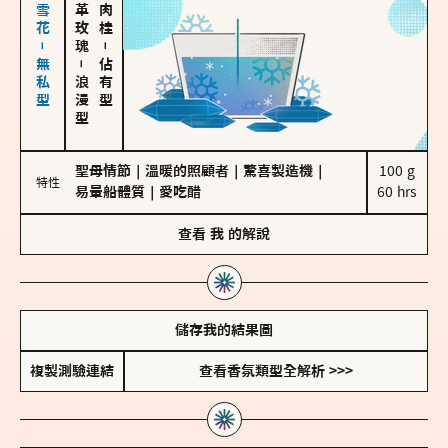
海鹽、雪花－無私型
大馬士革玫瑰
－
－
佔有型
浪漫型
聖母情節
｜
溫暖的照顧者
｜
驚喜製造機
｜
100 g

特性
易暈船體質
｜
愛吃醋
60 hrs
查看
我
的解說
儲存我的結果圖
複製測驗連結
查看香氛類型全解析 >>>