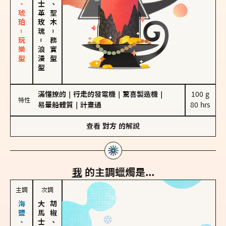
皮革、琥珀－玩樂型
大馬士革玫瑰
雪松、聖木
－
－
務實型
浪漫型
滿懂撩的
｜
行走的發電機
｜
驚喜製造機
｜
100 g

特性
易暈船體質
｜
計畫通
80 hrs
查看
對方
的解說
我
的主調蠟燭是...
主調
次調
胡椒、肉桂