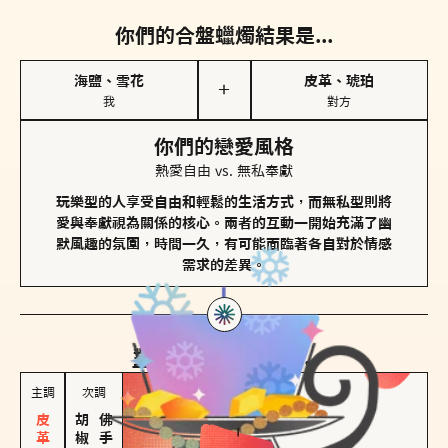
你們的合盤蠟燭結果是...
海鹽、雪花
皮革、琥珀
＋
我
對方
你們的戀愛風格
熱愛自由 vs. 無私奉獻
玩樂型的人享受自由和輕鬆的生活方式，而無私型則將
愛與奉獻視為關係的核心。兩者的互動一開始充滿了幽
默風趣的氛圍，時間一久，有可能面臨著各自對於情感
需求的差異。
對方
的主調蠟燭是...
主調
次調