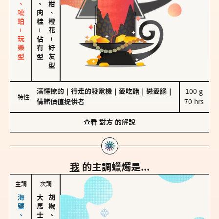
皮革、琥珀－玩樂型
胡椒、肉桂
佛手柑、橙花
－
佔有型
－
好友型
滿懂撩的
｜
行走的發電機
｜
愛吃醋
｜
戀愛腦
｜
100 g

特性
情緒價值提供者
70 hrs
查看
對方
的解說
我
的主調蠟燭是...
主調
次調
胡椒、肉桂