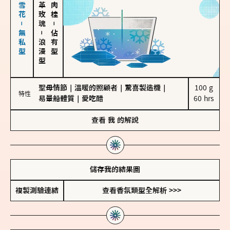
海鹽、雪花－無私型
大馬士革玫瑰
－
－
佔有型
浪漫型
聖母情節
｜
溫暖的照顧者
｜
驚喜製造機
｜
100 g

特性
易暈船體質
｜
愛吃醋
60 hrs
查看
我
的解說
儲存我的結果圖
複製測驗連結
查看香氛類型全解析 >>>