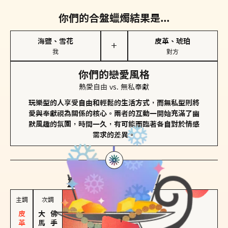
你們的合盤蠟燭結果是...
海鹽、雪花
皮革、琥珀
＋
我
對方
你們的戀愛風格
熱愛自由 vs. 無私奉獻
玩樂型的人享受自由和輕鬆的生活方式，而無私型則將
愛與奉獻視為關係的核心。兩者的互動一開始充滿了幽
默風趣的氛圍，時間一久，有可能面臨著各自對於情感
需求的差異。
對方
的主調蠟燭是...
主調
次調