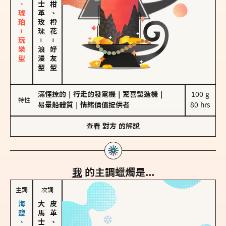
皮革、琥珀－玩樂型
大馬士革玫瑰
佛手柑、橙花
－
－
浪漫型
好友型
滿懂撩的
｜
行走的發電機
｜
驚喜製造機
｜
100 g

特性
易暈船體質
｜
情緒價值提供者
80 hrs
查看
對方
的解說
我
的主調蠟燭是...
主調
次調
皮革、琥珀