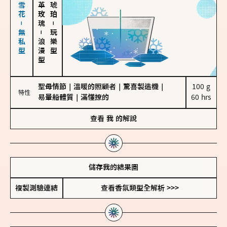
海鹽、雪花－無私型
大馬士革玫瑰
－
－
玩樂型
浪漫型
聖母情節
｜
溫暖的照顧者
｜
驚喜製造機
｜
100 g

特性
易暈船體質
｜
滿懂撩的
60 hrs
查看
我
的解說
儲存我的結果圖
複製測驗連結
查看香氛類型全解析 >>>